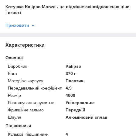
Котушка Kalipso Monza
- це відмінне співвідношення ціни
і якості
.
Приховати
Характеристики
Основні
Виробник
Kalipso
Вага
370 г
Матеріал корпусу
Пластик
Передавальний коефіцієнт
4.9
Розмір
4000
Розташування рукоятки
Універсальне
Фрикційне гальмо
Передній
Шпуля
Алюмінієвий сплав
Підшипники
Кулькові підшипники
4