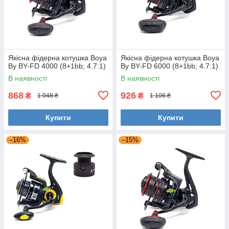
Якісна фідерна котушка Boya
Якісна фідерна котушка Boya
By BY-FD 4000 (8+1bb; 4.7:1)
By BY-FD 6000 (8+1bb; 4.7:1)
В наявності
В наявності
868
926
₴
₴
1 048 ₴
1 106 ₴
Купити
Купити
–16%
–15%