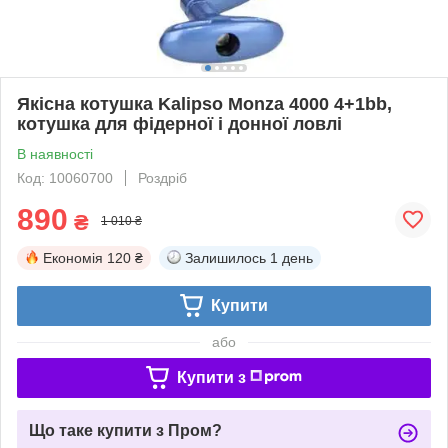
Якісна котушка Kalipso Monza 4000 4+1bb,
котушка для фідерної і донної ловлі
В наявності
Код: 10060700
Роздріб
890
₴
1 010 ₴
Економія
120 ₴
Залишилось
1 день
Купити
або
Купити з
Що таке купити з Пром?