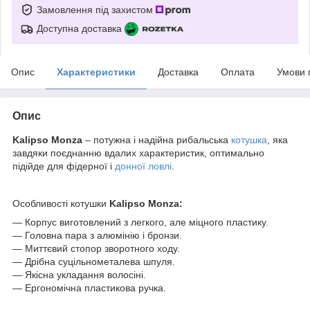
Замовлення під захистом
Доступна доставка
Опис
Характеристики
Доставка
Оплата
Умови 
Опис
Kalipso Monza
– потужна і надійна рибальська
котушка
, яка
завдяки поєднанню вдалих характеристик, оптимально
підійде для фідерної і
донної ловлі
.
Особливості котушки
Kalipso Monza:
— Корпус виготовлений з легкого, але міцного пластику.
— Головна пара з алюмінію і бронзи.
— Миттєвий стопор зворотного ходу.
— Дрібна суцільнометалева шпуля.
— Якісна укладання волосіні.
— Ергономічна пластикова ручка.