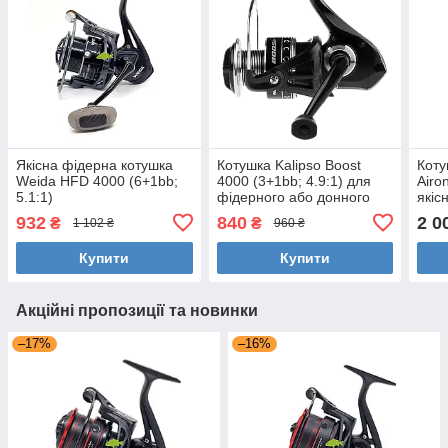
Якісна фідерна котушка
Котушка Kalipso Boost
Коту
Weida HFD 4000 (6+1bb;
4000 (3+1bb; 4.9:1) для
Airo
5.1:1)
фідерного або донного
якіс
лову
фіде
932
840
2 0
₴
₴
1 102 ₴
960 ₴
Купити
Купити
Акційні пропозиції та новинки
–17%
–16%