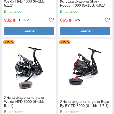
Weida HFD 4000 (6+1bb;
Котушка фідерна Shark
5.1:1)
Feeder 4000 (5+1BB, 4.9:1)
В наявності
В наявності
932
665
₴
₴
1 102 ₴
785 ₴
Купити
Купити
–15%
–15%
Якісна фідерна котушка
Weida HFD 5000 (6+1bb;
Якісна фідерна котушка Boya
5.1:1)
By BY-FD 8000 (8+1bb; 4.7:1)
В наявності
В наявності