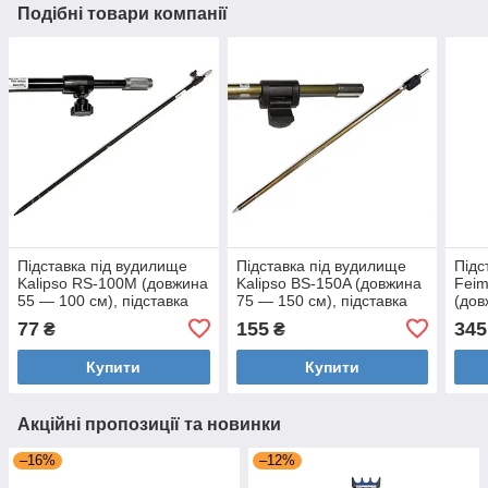
Подібні товари компанії
Підставка під вудилище
Підставка під вудилище
Підс
Kalipso RS-100M (довжина
Kalipso BS-150A (довжина
Feim
55 — 100 см), підставка
75 — 150 см), підставка
(дов
під вудку
під вудку (алюміній)
підс
77
155
345
₴
₴
(алю
Купити
Купити
Акційні пропозиції та новинки
–16%
–12%