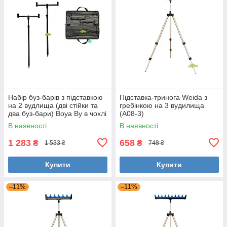
Набір буз-барів з підставкою
Підставка-тринога Weida з
на 2 вудлища (дві стійки та
гребінкою на 3 вудилища
два буз-бари) Boya By в чохлі
(А08-3)
(2-2-2)
В наявності
В наявності
1 283
658
₴
₴
1 533 ₴
748 ₴
Купити
Купити
–11%
–11%