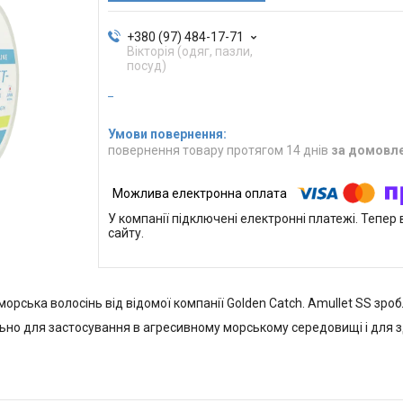
+380 (97) 484-17-71
Вікторія (одяг, пазли,
посуд)
повернення товару протягом 14 днів
за домовл
У компанії підключені електронні платежі. Тепе
сайту.
морська волосінь від відомої компанії Golden Catch. Amullet SS зроб
льно для застосування в агресивному морському середовищі і для 