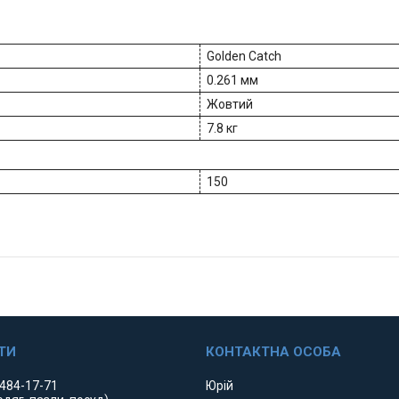
Golden Catch
0.261 мм
Жовтий
7.8 кг
150
 484-17-71
Юрій