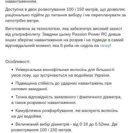
навантаженням.
Доступна в двох розмотування 100 і 150 метрів, що дозволяє
раціонально підійти до питання вибору і не переплачувати за
непотрібні метри.
Виготовлена за технологією, яка забезпечує високий захист
від ультрафіолету. Завдяки цьому Passion Power RC довше
інших зберігає навантаження на розрив і не підведе в самий
відповідальний момент, яка б риба не сиділа на
гачку
!
Особливості:
Універсальна монофільная волосінь для більшості
умов лову, що зустрічаються на водоймах України.
Підвищена стійкість до ударних навантажень при
силових закиданні.
Точна відповідність заявленого і фактичного діаметра,
а також розривної навантаження.
Камуфляжна розфарбування, які маскують волосінь
на дні водойми.
Величезний вибір діаметрів - від 0.18 до 0.52мм. Дві
розмотування 100 і 150 метрів.