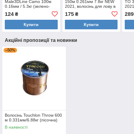
Male3DLine Camo 100м
150м 0.261мм 7.8кг NEW
TO 
0.16мм / 5.3кг (зелено-
2021, волосінь для лову в
202
червона)
морській воді
124
175
289
₴
₴
Купити
Купити
Акційні пропозиції та новинки
–50%
Волосінь Touchlon Throw 600
м 0.331мм/6.88кг (пісочна)
В наявності