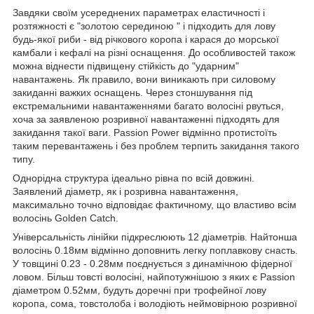
Завдяки своїм усереднених параметрах еластичності і
розтяжності є "золотою серединою " і підходить для лову
будь-якої риби - від річкового коропа і карася до морської
камбали і кефалі на різні оснащення. До особливостей також
можна віднести підвищену стійкість до "ударним"
навантажень. Як правило, вони виникають при силовому
закиданні важких оснащень. Через стоншування під
екстремальними навантаженнями багато волосіні рвуться,
хоча за заявленою розривної навантаженні підходять для
закидання такої ваги. Passion Power відмінно протистоїть
таким перевантажень і без проблем терпить закидання такого
типу.
Однорідна структура ідеально рівна по всій довжині.
Заявлений діаметр, як і розривна навантаження,
максимально точно відповідає фактичному, що властиво всім
волосінь Golden Catch.
Універсальність лінійки підкреслюють 12 діаметрів. Найтонша
волосінь 0.18мм відмінно доповнить легку поплавкову снасть.
У товщині 0.23 - 0.28мм поєднується з динамічною фідерної
ловом. Більш товсті волосіні, найпотужнішою з яких є Passion
діаметром 0.52мм, будуть доречні при трофейної лову
коропа, сома, товстолоба і володіють неймовірною розривної