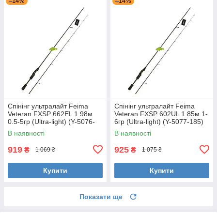
–14%
–14%
Спінінг ультралайт Feima
Спінінг ультралайт Feima
Veteran FXSP 662EL 1.98м
Veteran FXSP 602UL 1.85м 1-
0.5-5гр (Ultra-light) (Y-5076-
6гр (Ultra-light) (Y-5077-185)
198) для мормишинга
В наявності
В наявності
919
925
₴
₴
1 069 ₴
1 075 ₴
Купити
Купити
Показати ще