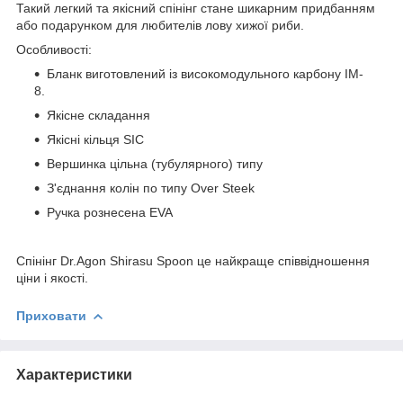
Такий легкий та якісний спінінг стане шикарним придбанням
або подарунком для любителів лову хижої риби.
Особливості:
Бланк виготовлений із високомодульного карбону IM-
8.
Якісне складання
Якісні кільця SIC
Вершинка цільна (тубулярного) типу
З'єднання колін по типу Over Steek
Ручка рознесена EVA
Спінінг Dr.Agon Shirasu Spoon це найкраще співвідношення
ціни і якості.
Приховати
Характеристики