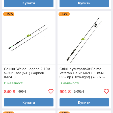
Купити
Купити
–15%
–14%
Спінінг Weida Legend 2.10м
Спінінг ультралайт Feima
5-20г Fast (531) (карбон
Veteran FXSP 602EL 1.85м
IM24T)
0.3-3гр (Ultra-light) (Y-5076-
185) для мормишинга
В наявності
В наявності
840
901
₴
₴
990 ₴
1 051 ₴
Купити
Купити