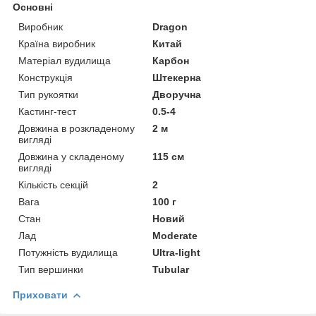
Основні
Виробник
Dragon
Країна виробник
Китай
Матеріал вудилища
Карбон
Конструкція
Штекерна
Тип рукоятки
Дворучна
Кастинг-тест
0.5-4
Довжина в розкладеному
2 м
вигляді
Довжина у складеному
115 см
вигляді
Кількість секцій
2
Вага
100 г
Стан
Новий
Лад
Moderate
Потужність вудилища
Ultra-light
Тип вершинки
Tubular
Приховати