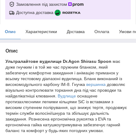
Замовлення під захистом
Доступна доставка
Опис
Характеристики
Доставка
Оплата
Умови п
Опис
Ультралайтове вудилище Dr.Agon Shirasu Spoon
має
дуже гнучким і в той же час пружним бланком, який
забезпечує комфортне закидання і анімацію приманок у
всьому тестовому діапазоні вудилища. Бланк виконаний із
високомодульного карбону IM-8. Гнучка
вершинка
дозволяє
візуально контролювати торкання дна під час проводки та
найделікатніші клювання.
Вудлище
оснащене
протизахлесними легкими кільцями SiC із вставками з
високим ступенем полірування, що знижує тертя, продовжує
термін служби волосіні/шнура та збільшує дальність
закидання. Рознесена ергономічна рукоятка з EVA та
ергономічна гайка катушкоутримувача забезпечує гарний
баланс та комфорт у будь-яких погодних умовах.