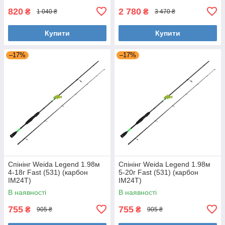
820
2 780
₴
₴
1 040 ₴
3 470 ₴
Купити
Купити
–17%
–17%
Спінінг Weida Legend 1.98м
Спінінг Weida Legend 1.98м
4-18г Fast (531) (карбон
5-20г Fast (531) (карбон
IM24T)
IM24T)
В наявності
В наявності
755
755
₴
₴
905 ₴
905 ₴