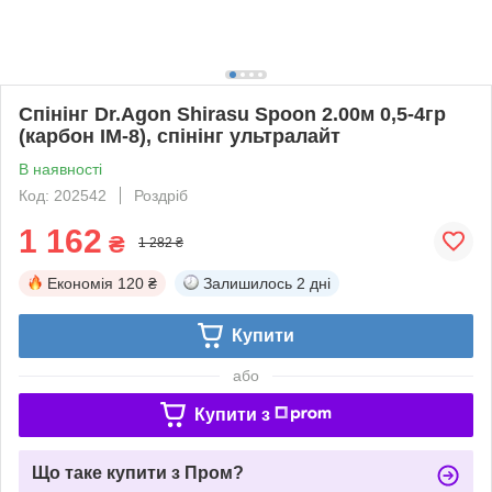
Спінінг Dr.Agon Shirasu Spoon 2.00м 0,5-4гр
(карбон IM-8), спінінг ультралайт
В наявності
Код: 202542
Роздріб
1 162
₴
1 282 ₴
Економія
120 ₴
Залишилось
2 дні
Купити
або
Купити з
Що таке купити з Пром?