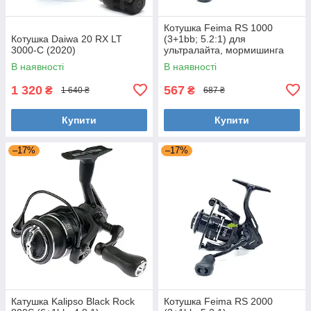
Котушка Feima RS 1000
Котушка Daiwa 20 RX LT
(3+1bb; 5.2:1) для
3000-C (2020)
ультралайта, мормишинга
В наявності
В наявності
1 320
567
₴
₴
1 640 ₴
687 ₴
Купити
Купити
–17%
–17%
Катушка Kalipso Black Rock
Котушка Feima RS 2000