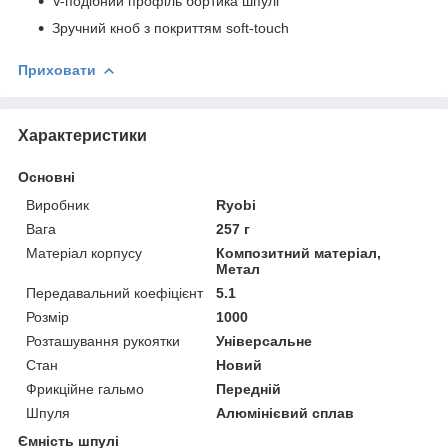
V-подібний профіль бортика шпулі
Зручний кноб з покриттям soft-touch
Приховати
Характеристики
Основні
Виробник
Ryobi
Вага
257 г
Матеріал корпусу
Композитний матеріал,
Метал
Передавальний коефіцієнт
5.1
Розмір
1000
Розташування рукоятки
Універсальне
Стан
Новий
Фрикційне гальмо
Передній
Шпуля
Алюмінієвий сплав
Ємність шпулі