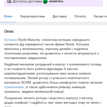
Доступна доставка
Опис
Характеристики
Доставка
Оплата
Умови п
Опис
Котушка
Ryobi Maturity- спінінгова котушка середнього
сегмента від перевіреної часом фірми Ryobi. Котушка
виконана у витриманому, чорному дизайні і наділена
технічними рішенями, які дозволять з легкістю впораються з
поставленими завданнями.
Надійний механізм укладений в корпус з алюмінієвого сплаву,
а за плавність його роботи відповідає 5 якісних
шарикопідшипників, розташування яких можна назвати
оптимальним. Легкий ротор з сучасного композитного
матеріалу NCRM, дозволить більш комфортно ловити легкими
приманками
, а також здійснювати ривкову анімацію
приманок, завдяки мінімальній інерції.
Поєднанню легкого ротора і жорсткого корпусу з металу,
додає комфорт і надійність при таких методах лову як твічінг і
джиг.