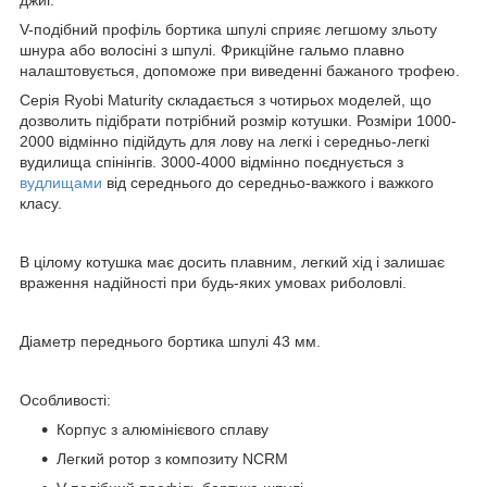
V-подібний профіль бортика шпулі сприяє легшому зльоту
шнура або волосіні з шпулі. Фрикційне гальмо плавно
налаштовується, допоможе при виведенні бажаного трофею.
Серія Ryobi Maturity складається з чотирьох моделей, що
дозволить підібрати потрібний розмір котушки. Розміри 1000-
2000 відмінно підійдуть для лову на легкі і середньо-легкі
вудилища спінінгів. 3000-4000 відмінно поєднується з
вудлищами
від середнього до середньо-важкого і важкого
класу.
В цілому котушка має досить плавним, легкий хід і залишає
враження надійності при будь-яких умовах риболовлі.
Діаметр переднього бортика шпулі 43 мм.
Особливості:
Корпус з алюмінієвого сплаву
Легкий ротор з композиту NCRM