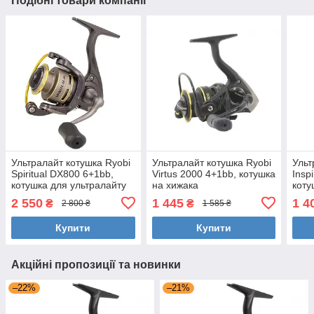
Подібні товари компанії
Ультралайт котушка Ryobi
Ультралайт котушка Ryobi
Ульт
Spiritual DX800 6+1bb,
Virtus 2000 4+1bb, котушка
Insp
котушка для ультралайту
на хижака
коту
2 550
1 445
1 4
₴
₴
2 800 ₴
1 585 ₴
Купити
Купити
Акційні пропозиції та новинки
–22%
–21%