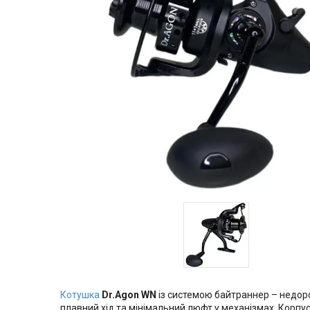
Котушка
Dr.Agon WN
із системою байтраннер – недоро
плавний хід та мінімальний люфт у механізмах. Корпу