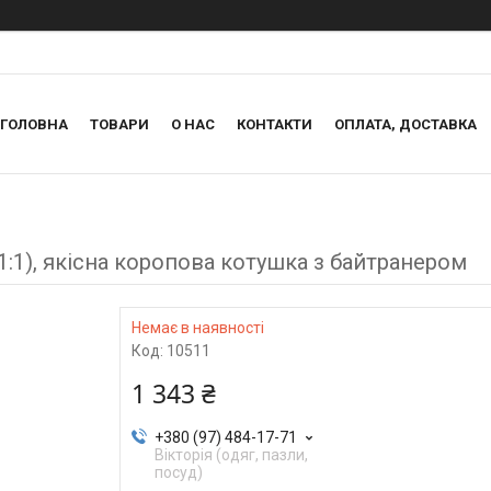
ГОЛОВНА
ТОВАРИ
О НАС
КОНТАКТИ
ОПЛАТА, ДОСТАВКА
1:1), якісна коропова котушка з байтранером
Немає в наявності
Код:
10511
1 343 ₴
+380 (97) 484-17-71
Вікторія (одяг, пазли,
посуд)