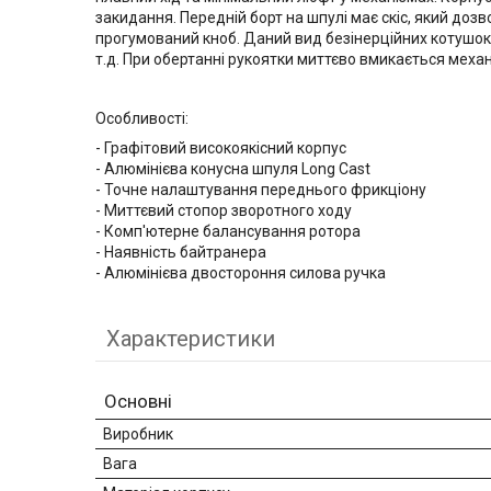
закидання. Передній борт на шпулі має скіс, який доз
прогумований кноб. Даний вид безінерційних котушок
т.д. При обертанні рукоятки миттєво вмикається меха
Особливості:
- Графітовий високоякісний корпус
- Алюмінієва конусна шпуля Long Cast
- Точне налаштування переднього фрикціону
- Миттєвий стопор зворотного ходу
- Комп'ютерне балансування ротора
- Наявність байтранера
- Алюмінієва двостороння силова ручка
Характеристики
Основні
Виробник
Вага