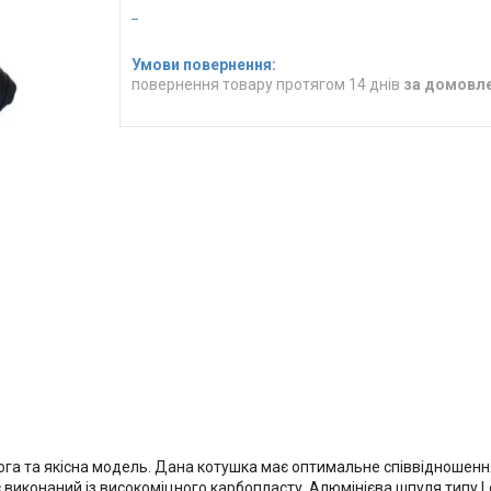
повернення товару протягом 14 днів
за домовл
га та якісна модель. Дана котушка має оптимальне співвідношення 
с виконаний із високоміцного карбопласту. Алюмінієва шпуля типу 