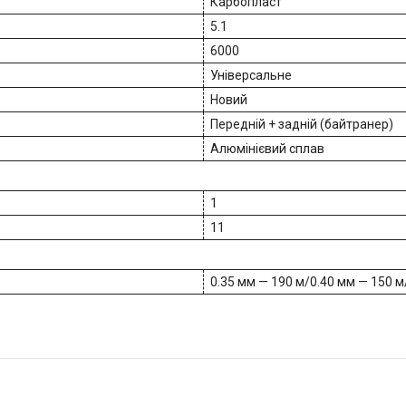
Карбопласт
5.1
6000
Універсальне
Новий
Передній + задній (байтранер)
Алюмінієвий сплав
1
11
0.35 мм — 190 м/0.40 мм — 150 м