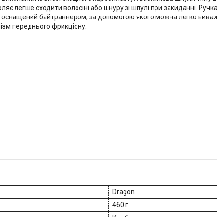
воляє легше сходити волосіні або шнуру зі шпулі при закиданні. Руч
 оснащений байтраннером, за допомогою якого можна легко виважув
нізм переднього фрикціону.
Dragon
460 г