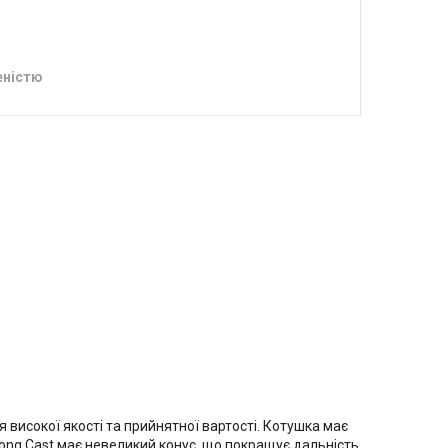
еністю
високої якості та прийнятної вартості. Котушка має
Long Cast має невеликий конус, що покращує дальність