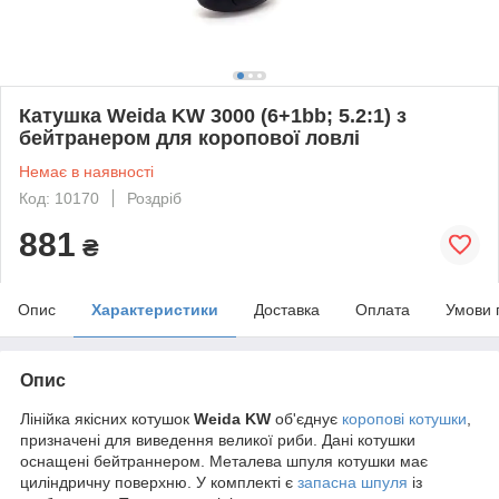
Катушка Weida KW 3000 (6+1bb; 5.2:1) з
бейтранером для коропової ловлі
Немає в наявності
Код: 10170
Роздріб
881
₴
Опис
Характеристики
Доставка
Оплата
Умови 
Опис
Лінійка якісних котушок
Weida KW
об'єднує
коропові
котушки
,
призначені для виведення великої риби. Дані котушки
оснащені бейтраннером. Металева шпуля котушки має
циліндричну поверхню. У комплекті є
запасна шпуля
із