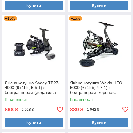
Купити
Купити
–15%
–15%
Якісна котушка Sadey TB27-
Якісна котушка Weida HFO
4000 (9+1bb; 5.5:1) з
5000 (6+1bb; 4.7:1) з
бейтраннером (додаткова
бейтранером, коропова
шпуля)
котушка
В наявності
В наявності
868
889
₴
₴
1 018 ₴
1 042 ₴
Купити
Купити