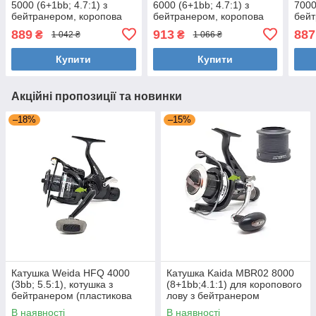
5000 (6+1bb; 4.7:1) з
6000 (6+1bb; 4.7:1) з
7000
бейтранером, коропова
бейтранером, коропова
бейт
котушка
котушка
коту
889
913
887
₴
₴
1 042 ₴
1 066 ₴
Купити
Купити
Акційні пропозиції та новинки
–18%
–15%
Катушка Weida HFQ 4000
Катушка Kaida MBR02 8000
(3bb; 5.5:1), котушка з
(8+1bb;4.1:1) для коропового
бейтранером (пластикова
лову з бейтранером
шпуля)
(додаткова шпуля)
В наявності
В наявності