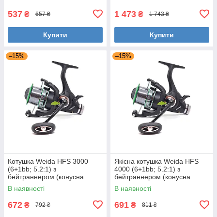
537
1 473
₴
₴
657 ₴
1 743 ₴
Купити
Купити
–15%
–15%
Котушка Weida HFS 3000
Якісна котушка Weida HFS
(6+1bb; 5.2:1) з
4000 (6+1bb; 5.2:1) з
бейтраннером (конусна
бейтраннером (конусна
шпуля)
шпуля)
В наявності
В наявності
672
691
₴
₴
792 ₴
811 ₴