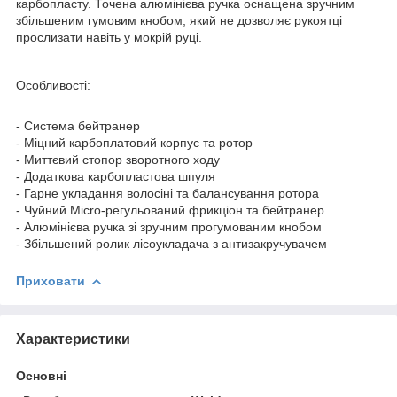
карбопласту. Точена алюмінієва ручка оснащена зручним
збільшеним гумовим кнобом, який не дозволяє рукоятці
прослизати навіть у мокрій руці.
Особливості:
- Система бейтранер
- Міцний карбоплатовий корпус та ротор
- Миттєвий стопор зворотного ходу
- Додаткова карбопластова шпуля
- Гарне укладання волосіні та балансування ротора
- Чуйний Micro-регульований фрикціон та бейтранер
- Алюмінієва ручка зі зручним прогумованим кнобом
- Збільшений ролик лісоукладача з антизакручувачем
Приховати
Характеристики
Основні