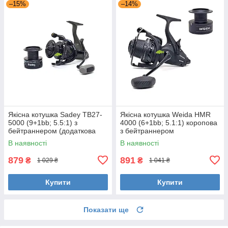
–15%
–14%
Якісна котушка Sadey TB27-
Якісна котушка Weida HMR
5000 (9+1bb; 5.5:1) з
4000 (6+1bb; 5.1:1) коропова
бейтраннером (додаткова
з бейтраннером
шпуля)
В наявності
В наявності
879
891
₴
₴
1 029 ₴
1 041 ₴
Купити
Купити
Показати ще