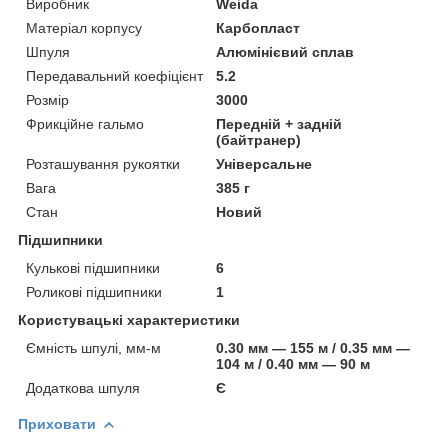
Виробник
Weida
Матеріал корпусу
Карбопласт
Шпуля
Алюмінієвий сплав
Передавальний коефіцієнт
5.2
Розмір
3000
Фрикційне гальмо
Передній + задній
(байтранер)
Розташування рукоятки
Універсальне
Вага
385 г
Стан
Новий
Підшипники
Кулькові підшипники
6
Роликові підшипники
1
Користувацькі характеристики
Ємність шпулі, мм-м
0.30 мм — 155 м / 0.35 мм —
104 м / 0.40 мм — 90 м
Додаткова шпуля
Є
Приховати