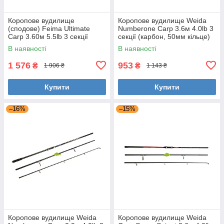
Коропове вудилище
Коропове вудилище Weida
(сподове) Feima Ultimate
Numberone Carp 3.6м 4.0lb 3
Carp 3.60м 5.5lb 3 секції
секції (карбон, 50мм кільце)
(50мм кільце) (8260)
(G-459-360)
В наявності
В наявності
1 576
953
₴
₴
1 906 ₴
1 143 ₴
Купити
Купити
–16%
–15%
Коропове вудилище Weida
Коропове вудилище Weida