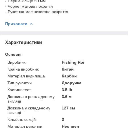
- Перше кільце 50 мм
- Чорне, матове покриття
- Рукоятка має нековзне покриття
Приховати
Характеристики
Основні
Виробник
Fishing Roi
Країна виробник
Китай
Матеріал вудилища
Карбон
Тип рукоятки
Дворучна
Кастинг-тест
3.5 lb
Довжина в розкладеному
3.6 м
вигляді
Довжина у складеному
127 см
вигляді
Кількість секцій
3
Матеріал рукоятки
Неопрен