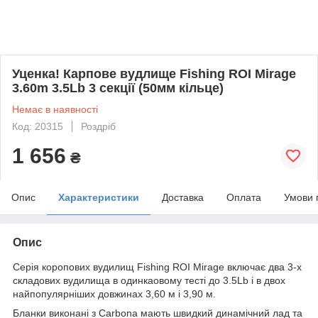
Уценка! Карпове вудлище Fishing ROI Mirage
3.60m 3.5Lb 3 секції (50мм кільце)
Немає в наявності
Код: 20315
Роздріб
1 656
₴
Опис
Характеристики
Доставка
Оплата
Умови 
Опис
Серія коропових вудилищ Fishing ROI Mirage включає два 3-х
складових вудилища в одинкаовому тесті до 3.5Lb і в двох
найпопулярніших довжинах 3,60 м і 3,90 м.
Бланки виконані з Carbonа мають швидкий динамічний лад та