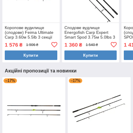
Коропове вудилище
Сподове вудлище
Кор
(сподове) Feima Ultimate
Energofish Carp Expert
(спо
Carp 3.60м 5.5lb 3 секції
Smart Spod 3.75м 5.0lbs 3
SPOD
(50мм кільце) (8260)
секції (50мм кільце)
(50м
1 576
1 360
1 4
₴
₴
1 906 ₴
1 540 ₴
Купити
Купити
Акційні пропозиції та новинки
–17%
–17%