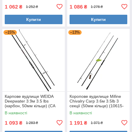
1 062
1 086
₴
₴
1 252 ₴
1 276 ₴
Купити
Купити
–15%
–13%
Карпове вудлище WEIDA
Коропове вудилище Mifine
Deepwater 3.9м 3.5 lbs
Chivalry Carp 3.6м 3.5lb 3
(карбон, 50мм кільце) (CA
секції (50мм кільце) (10615-
076)
360)
В наявності
В наявності
1 093
1 191
₴
₴
1 283 ₴
1 371 ₴