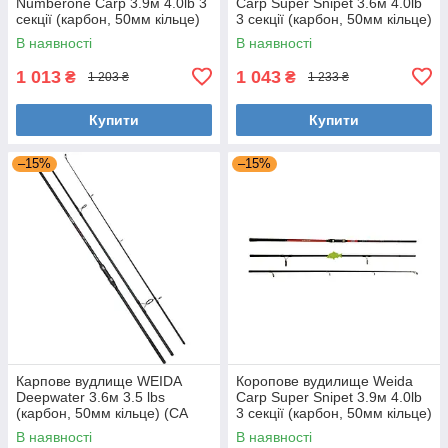
Numberone Carp 3.9м 4.0lb 3
Carp Super Snipet 3.6м 4.0lb
секції (карбон, 50мм кільце)
3 секції (карбон, 50мм кільце)
(G-459-390)
(Z-412-360)
В наявності
В наявності
1 013
1 043
₴
₴
1 203 ₴
1 233 ₴
Купити
Купити
–15%
–15%
Карпове вудлище WEIDA
Коропове вудилище Weida
Deepwater 3.6м 3.5 lbs
Carp Super Snipet 3.9м 4.0lb
(карбон, 50мм кільце) (CA
3 секції (карбон, 50мм кільце)
076)
(Z-412-390)
В наявності
В наявності