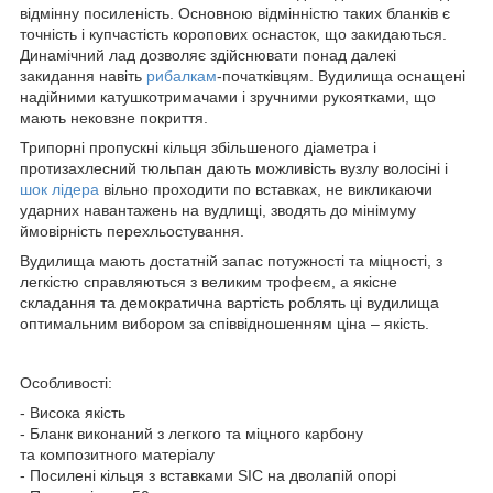
відмінну посиленість. Основною відмінністю таких бланків є
точність і купчастість коропових оснасток, що закидаються.
Динамічний лад дозволяє здійснювати понад далекі
закидання навіть
рибалкам
-початківцям. Вудилища оснащені
надійними катушкотримачами і зручними рукоятками, що
мають нековзне покриття.
Трипорні пропускні кільця збільшеного діаметра і
протизахлесний тюльпан дають можливість вузлу волосіні і
шок лідера
вільно проходити по вставках, не викликаючи
ударних навантажень на вудлищі, зводять до мінімуму
ймовірність перехльостування.
Вудилища мають достатній запас потужності та міцності, з
легкістю справляються з великим трофеєм, а якісне
складання та демократична вартість роблять ці вудилища
оптимальним вибором за співвідношенням ціна – якість.
Особливості:
- Висока якість
- Бланк виконаний з легкого та міцного карбону
та композитного матеріалу
- Посилені кільця з вставками SIC на дволапій опорі