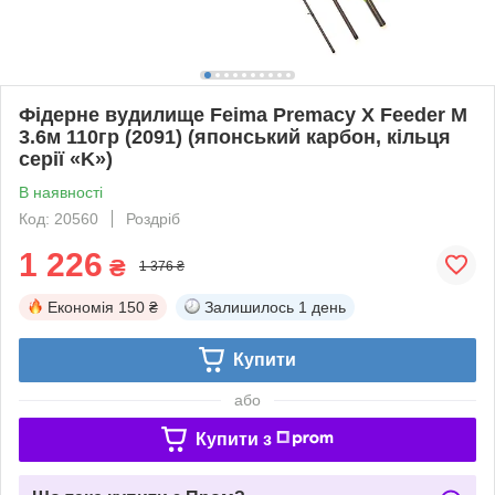
Фідерне вудилище Feima Premacy X Feeder M
3.6м 110гр (2091) (японський карбон, кільця
серії «K»)
В наявності
Код: 20560
Роздріб
1 226
₴
1 376 ₴
Економія
150 ₴
Залишилось
1 день
Купити
або
Купити з