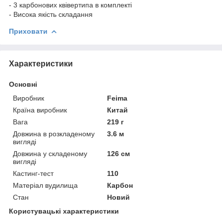
- 3 карбонових квівертипа в комплекті
- Висока якість складання
Приховати
Характеристики
Основні
Виробник
Feima
Країна виробник
Китай
Вага
219 г
Довжина в розкладеному
3.6 м
вигляді
Довжина у складеному
126 см
вигляді
Кастинг-тест
110
Матеріал вудилища
Карбон
Стан
Новий
Користувацькі характеристики