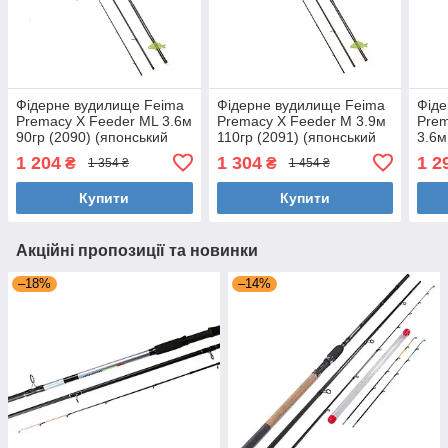
Фідерне вудилище Feima
Фідерне вудилище Feima
Фіде
Premacy X Feeder ML 3.6м
Premacy X Feeder M 3.9м
Prem
90гр (2090) (японський
110гр (2091) (японський
3.6м
карбон, кільця серії «K»)
карбон, кільця серії «K»)
(япо
1 204
1 304
1 2
₴
₴
1 354 ₴
1 454 ₴
сері
Купити
Купити
Акційні пропозиції та новинки
–18%
–14%