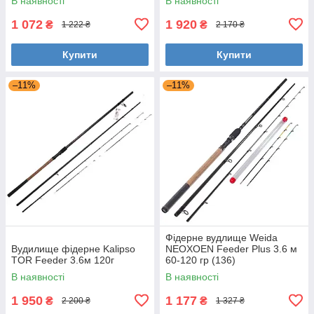
В наявності
В наявності
1 072
1 920
₴
₴
1 222 ₴
2 170 ₴
Купити
Купити
–11%
–11%
Фідерне вудлище Weida
Вудилище фідерне Kalipso
NEOXOEN Feeder Plus 3.6 м
TOR Feeder 3.6м 120г
60-120 гр (136)
В наявності
В наявності
1 950
1 177
₴
₴
2 200 ₴
1 327 ₴