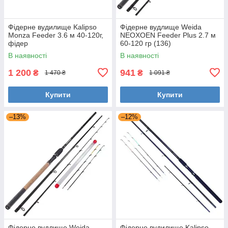
Фідерне вудилище Kalipso
Фідерне вудлище Weida
Monza Feeder 3.6 м 40-120г,
NEOXOEN Feeder Plus 2.7 м
фідер
60-120 гр (136)
В наявності
В наявності
1 200
941
₴
₴
1 470 ₴
1 091 ₴
Купити
Купити
–13%
–12%
Фідерне вудлище Weida
Фідерне вудилище Kalipso