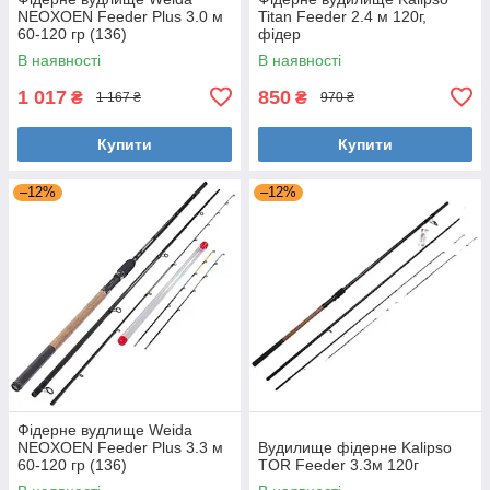
NEOXOEN Feeder Plus 3.0 м
Titan Feeder 2.4 м 120г,
60-120 гр (136)
фідер
В наявності
В наявності
1 017
850
₴
₴
1 167 ₴
970 ₴
Купити
Купити
–12%
–12%
Фідерне вудлище Weida
NEOXOEN Feeder Plus 3.3 м
Вудилище фідерне Kalipso
60-120 гр (136)
TOR Feeder 3.3м 120г