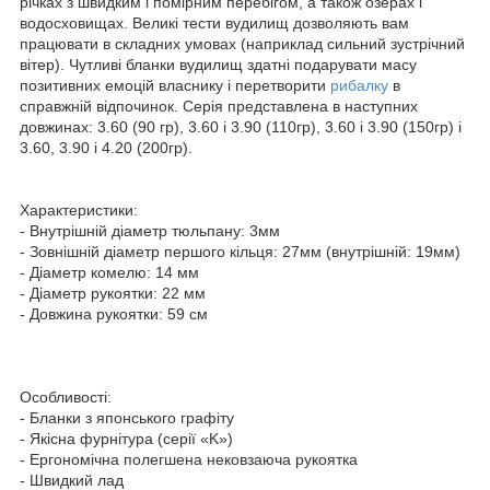
річках з швидким і помірним перебігом, а також озерах і
водосховищах. Великі тести вудилищ дозволяють вам
працювати в складних умовах (наприклад сильний зустрічний
вітер). Чутливі бланки вудилищ здатні подарувати масу
позитивних емоцій власнику і перетворити
рибалку
в
справжній відпочинок. Серія представлена в наступних
довжинах: 3.60 (90 гр), 3.60 і 3.90 (110гр), 3.60 і 3.90 (150гр) і
3.60, 3.90 і 4.20 (200гр).
Характеристики:
- Внутрішній діаметр тюльпану: 3мм
- Зовнішній діаметр першого кільця: 27мм (внутрішній: 19мм)
- Діаметр комелю: 14 мм
- Діаметр рукоятки: 22 мм
- Довжина рукоятки: 59 см
Особливості:
- Бланки з японського графіту
- Якісна фурнітура (серії «K»)
- Ергономічна полегшена нековзаюча рукоятка
- Швидкий лад