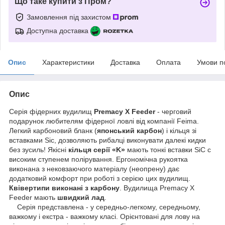
Що таке купити з Пром?
Замовлення під захистом
Доступна доставка
Опис
Характеристики
Доставка
Оплата
Умови п
Опис
Серія фідерних вудилищ
Premacy X Feeder
- черговий
подарунок любителям фідерної ловлі від компанії Feima.
Легкий карбоновий бланк (
японський карбон
) і кільця зі
вставками Sic, дозволяють рибалці виконувати далекі кидки
без зусиль! Якісні
кільця серії «K»
мають тонкі вставки SiC c
високим ступенем полірування. Ергономічна рукоятка
виконана з нековзаючого матеріалу (неопрену) дає
додатковий комфорт при роботі з серією цих вудилищ.
Квівертипи виконані з карбону
. Вудилища Premacy X
Feeder мають
швидкий лад
.
Серія представлена - у середньо-легкому, середньому,
важкому і екстра - важкому класі. Орієнтовані для лову на