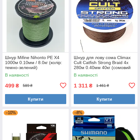
Шнур Mifine Nihonto PE X4
Шнур для лову сома Climax
1000м 0.10мм / 8.0кг (колір:
Cult Catfish Strong Braid 4x
темно-зелений)
280м 0.40мм 40кг (сомовий
шнур)
В наявності
В наявності
499
1 311
₴
₴
589 ₴
1 461 ₴
Купити
Купити
–10%
–8%