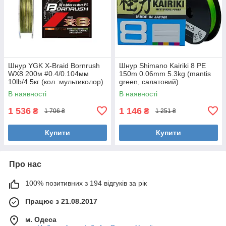
Шнур YGK X-Braid Bornrush
Шнур Shimano Kairiki 8 PE
WX8 200м #0.4/0.104мм
150m 0.06mm 5.3kg (mantis
10lb/4.5кг (кол.:мультиколор)
green, салатовий)
В наявності
В наявності
1 536
1 146
₴
₴
1 706 ₴
1 251 ₴
Купити
Купити
Про нас
100% позитивних з 194 відгуків за рік
Працює з 21.08.2017
м. Одеса