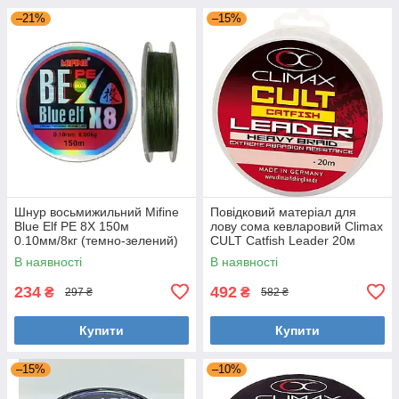
–21%
–15%
Шнур восьмижильний Mifine
Повідковий матеріал для
Blue Elf PE 8X 150м
лову сома кевларовий Climax
0.10мм/8кг (темно-зелений)
CULT Catfish Leader 20м
0.8мм 80кг (зелений)
В наявності
В наявності
(сомовий)
234
492
₴
₴
297 ₴
582 ₴
Купити
Купити
–15%
–10%