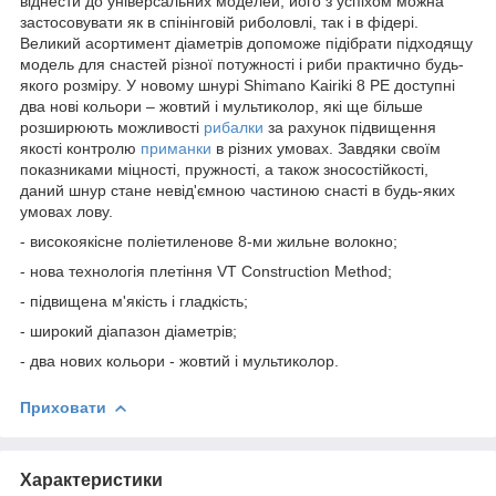
віднести до універсальних моделей, його з успіхом можна
застосовувати як в спінінговій риболовлі, так і в фідері.
Великий асортимент діаметрів допоможе підібрати підходящу
модель для снастей різної потужності і риби практично будь-
якого розміру. У новому шнурі Shimano Kairiki 8 PE доступні
два нові кольори – жовтий і мультиколор, які ще більше
розширюють можливості
рибалки
за рахунок підвищення
якості контролю
приманки
в різних умовах. Завдяки своїм
показниками міцності, пружності, а також зносостійкості,
даний шнур стане невід'ємною частиною снасті в будь-яких
умовах лову.
- високоякісне поліетиленове 8-ми жильне волокно;
- нова технологія плетіння VT Construction Method;
- підвищена м'якість і гладкість;
- широкий діапазон діаметрів;
- два нових кольори - жовтий і мультиколор.
Приховати
Характеристики