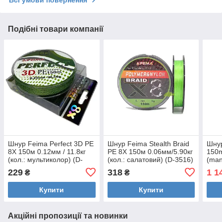
Всі умови повернення
Подібні товари компанії
Шнур Feima Perfect 3D PE
Шнур Feima Stealth Braid
Шнур
8X 150м 0.12мм / 11.8кг
PE 8X 150м 0.06мм/5.90кг
150
(кол.: мультиколор) (D-
(кол.: салатовий) (D-3516)
(man
5005)
229
318
1 1
₴
₴
Купити
Купити
Акційні пропозиції та новинки