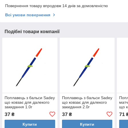
Повернення товару впродовж 14 днів за домовленістю
Всі умови повернення
Подібні товари компанії
Поплавець з бальси Sadey
Поплавець з бальси Sadey
Попл
що ковзає для далекого
що ковзає для далекого
матч
закидання 1.0г
закидання 2.0г
що к
заки
37
37
71
₴
₴
Купити
Купити