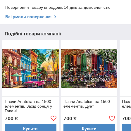
Повернення товару впродовж 14 днів за домовленістю
Всі умови повернення
Подібні товари компанії
Пазли Anatolian на 1500
Пазли Anatolian на 1500
Пазл
елементів, Захід сонця у
елементів, Дует
елем
Гавані
700
700
700
₴
₴
Купити
Купити