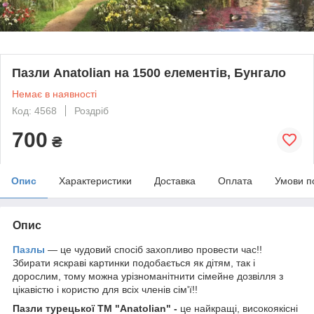
Пазли Anatolian на 1500 елементів, Бунгало
Немає в наявності
Код: 4568
Роздріб
700
₴
Опис
Характеристики
Доставка
Оплата
Умови п
Опис
Пазлы
— це чудовий спосіб захопливо провести час!!
Збирати яскраві картинки подобається як дітям, так і
дорослим, тому можна урізноманітнити сімейне дозвілля з
цікавістю і користю для всіх членів сім'ї!!
Пазли турецької ТМ "Anatolian" -
це найкращі, високоякісні