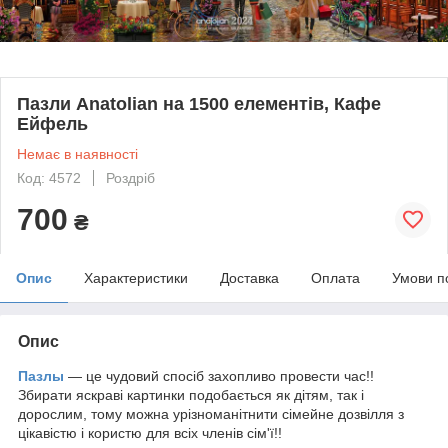
Пазли Anatolian на 1500 елементів, Кафе
Ейфель
Немає в наявності
Код: 4572
Роздріб
700
₴
Опис
Характеристики
Доставка
Оплата
Умови п
Опис
Пазлы
— це чудовий спосіб захопливо провести час!!
Збирати яскраві картинки подобається як дітям, так і
дорослим, тому можна урізноманітнити сімейне дозвілля з
цікавістю і користю для всіх членів сім'ї!!