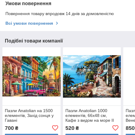
Умови повернення
Повернення товару впродовж 14 днів за домовленістю
Всі умови повернення
Подібні товари компанії
Пазли Anatolian на 1500
Пазли Anatolian 1000
Пазл
елементів, Захід сонця у
елементів, 66х48 см,
елем
Гавані
Кафе з видом на море II
Вене
700
520
850
₴
₴