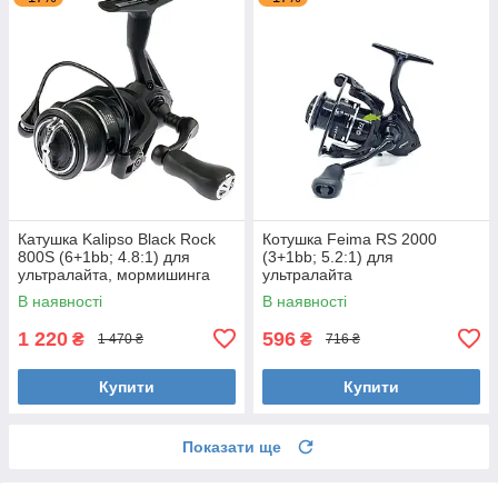
Катушка Kalipso Black Rock
Котушка Feima RS 2000
800S (6+1bb; 4.8:1) для
(3+1bb; 5.2:1) для
ультралайта, мормишинга
ультралайта
В наявності
В наявності
1 220
596
₴
₴
1 470 ₴
716 ₴
Купити
Купити
Показати ще