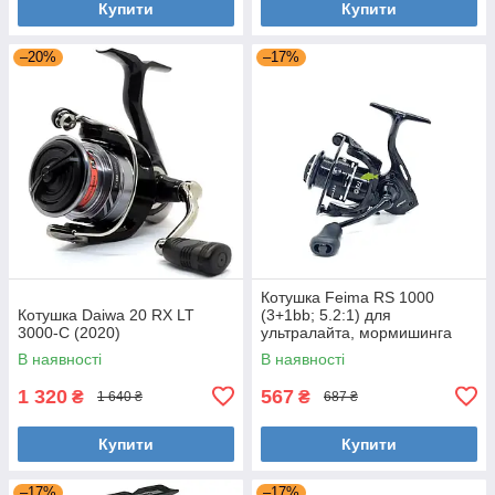
Купити
Купити
–20%
–17%
Котушка Feima RS 1000
Котушка Daiwa 20 RX LT
(3+1bb; 5.2:1) для
3000-C (2020)
ультралайта, мормишинга
В наявності
В наявності
1 320
567
₴
₴
1 640 ₴
687 ₴
Купити
Купити
–17%
–17%