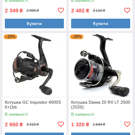
В наявності
В наявності
2 349
2 482
₴
₴
2 999 ₴
3 132 ₴
Купити
Купити
–20%
–20%
Котушка GC Inquisitor 4000S
Котушка Daiwa 20 RX LT 2500
6+1bb
(2020)
В наявності
В наявності
2 660
1 320
₴
₴
3 310 ₴
1 640 ₴