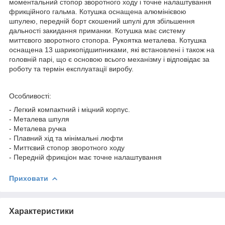
моментальний стопор зворотного ходу і точне налаштування
фрикційного гальма. Котушка оснащена алюмінієвою
шпулею, передній борт скошений шпулі для збільшення
дальності закидання приманки. Котушка має систему
миттєвого зворотного стопора. Рукоятка металева. Котушка
оснащена 13 шарикопідшипниками, які встановлені і також на
головній парі, що є основою всього механізму і відповідає за
роботу та термін експлуатації виробу.
Особливості:
- Легкий компактний і міцний корпус.
- Металева шпуля
- Металева ручка
- Плавний хід та мінімальні люфти
- Миттєвий стопор зворотного ходу
- Передній фрикціон має точне налаштування
Приховати
Характеристики