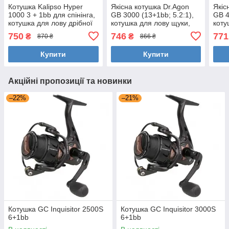
Котушка Kalipso Hyper
Якісна котушка Dr.Agon
Якіс
1000 3 + 1bb для спінінга,
GB 3000 (13+1bb; 5.2:1),
GB 4
котушка для лову дрібної
котушка для лову щуки,
коту
щуки, окуня
судака
суда
750
746
771
₴
₴
870 ₴
866 ₴
Купити
Купити
Акційні пропозиції та новинки
–22%
–21%
Котушка GC Inquisitor 2500S
Котушка GC Inquisitor 3000S
6+1bb
6+1bb