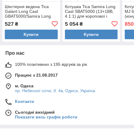
Шестерня ведена Tica
Котушка Tica Samira Long
Коту
Galant Long Cast
Сast SBAT5000 (13+1BB,
MJ 6
GBAT5000/Samira Long
4.1:1) для коропової і
(кон
Cast SBAT5000 (2G2-188-
морської риболовлі з
Cast
527
5 054
850
₴
₴
01)
швидким фрикціоном
Купити
Купити
Про нас
100% позитивних з 195 відгуків за рік
Працює з 21.08.2017
м. Одеса
пр. Небесної сотні, б. 4в, Одеса, Україна
Контакти
Сьогодні вихідний
Показати весь графік роботи