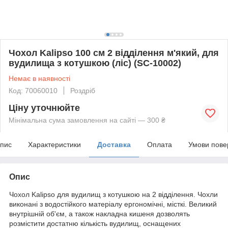
Чохол Kalipso 100 см 2 відділення м'який, для
вудилища з котушкою (ліс) (SC-10002)
Немає в наявності
Код: 70060010
Роздріб
Ціну уточнюйте
Мінімальна сума замовлення на сайті — 300 ₴
пис
Характеристики
Доставка
Оплата
Умови пове
Опис
Чохол Kalipso для вудилищ з котушкою на 2 відділення. Чохли
виконані з водостійкого матеріалу ергономічні, місткі. Великий
внутрішній об'єм, а також накладна кишеня дозволять
розмістити достатню кількість вудилищ, оснащених