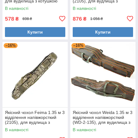
для вудилища з котушкою
(2105), для вудлища з
(темно-зелений)
котушкою (камуфляж
В наявності
В наявності
лісовий)
578
876
₴
₴
698 ₴
1 056 ₴
Купити
Купити
–16%
–16%
Якісний чохол Feima 1.35 м 3
Якісний чохол Weida 1.35 м 3
відділення напівжорсткий
відділення напівжорсткий
(2105), для вудлища з
(WD-2-135), для вудилища з
котушкою (камуфляж
котушкою (хакі)
В наявності
В наявності
лісовий)