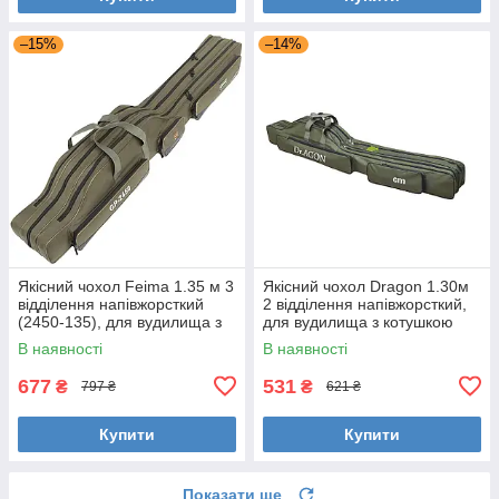
–15%
–14%
Якісний чохол Feima 1.35 м 3
Якісний чохол Dragon 1.30м
відділення напівжорсткий
2 відділення напівжорсткий,
(2450-135), для вудилища з
для вудилища з котушкою
котушкою (темно-оливковий,
(темно-зелений)
В наявності
В наявності
хакі)
677
531
₴
₴
797 ₴
621 ₴
Купити
Купити
Показати ще