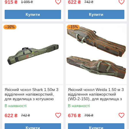
915
622
₴
₴
1 095 ₴
742 ₴
Купити
Купити
–16%
–15%
Якісний чохол Shark 1.50м 3
Якісний чохол Weida 1.50 м 3
відділення напівжорсткий,
відділення напівжорсткий
для вудилища з котушкою
(WD-2-150), для вудилища з
(темно-зелений)
котушкою (хакі)
В наявності
В наявності
622
676
₴
₴
742 ₴
796 ₴
Купити
Купити