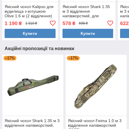
Якісний чохол Kalipso для
Якісний чохол Shark 1.35
Якіс
вудилища з котушкою
м 3 відділення
м 3 
Olive 1.6 м (2 відділення)
напівжорсткий, для
напі
вудилища з котушкою
135)
1 190
578
622
₴
₴
1 310 ₴
698 ₴
(темно-зелений)
коту
Купити
Купити
Акційні пропозиції та новинки
–17%
–17%
Якісний чохол Shark 1.35 м 3
Якісний чохол Feima 1.0 м 3
відділення напівжорсткий,
відділення напівжорсткий