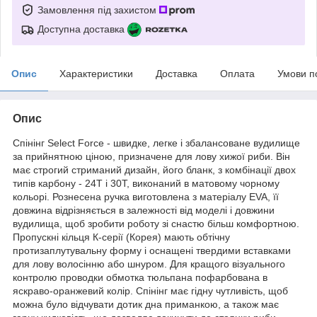
Замовлення під захистом
Доступна доставка
Опис
Характеристики
Доставка
Оплата
Умови п
Опис
Спінінг Select Force - швидке, легке і збалансоване вудилище
за прийнятною ціною, призначене для лову хижої риби. Він
має строгий стриманий дизайн, його бланк, з комбінації двох
типів карбону - 24Т і 30Т, виконаний в матовому чорному
кольорі. Рознесена ручка виготовлена з матеріалу EVA, її
довжина відрізняється в залежності від моделі і довжини
вудилища, щоб зробити роботу зі снастю більш комфортною.
Пропускні кільця К-серії (Корея) мають обтічну
протизаплутувальну форму і оснащені твердими вставками
для лову волосінню або шнуром. Для кращого візуального
контролю проводки обмотка тюльпана пофарбована в
яскраво-оранжевий колір. Спінінг має гідну чутливість, щоб
можна було відчувати дотик дна приманкою, а також має