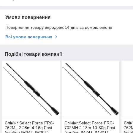
Умови повернення
Повернення товару впродовж 14 днів за домовленістю
Всі умови повернення
Подібні товари компанії
Спінінг Select Force FRC-
Спінінг Select Force FRC-
Спін
762ML 2.28m 4-16g Fast
702MH 2.13m 10-30g Fast
762M
(карбон IM24T, IM30Т)
(карбон IM24T, IM30Т)
(кар