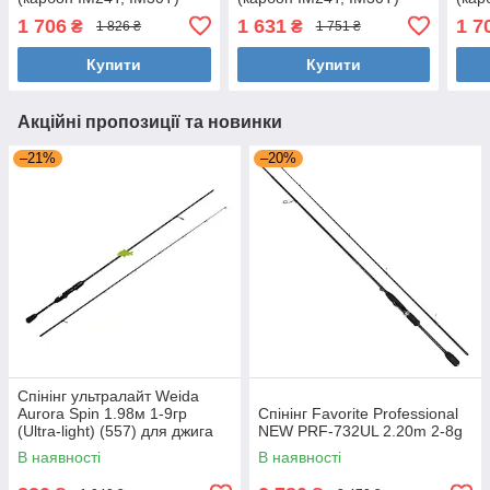
1 706
1 631
1 7
₴
₴
1 826 ₴
1 751 ₴
Купити
Купити
Акційні пропозиції та новинки
–21%
–20%
Спінінг ультралайт Weida
Aurora Spin 1.98м 1-9гр
Спінінг Favorite Professional
(Ultra-light) (557) для джига
NEW PRF-732UL 2.20m 2-8g
В наявності
В наявності