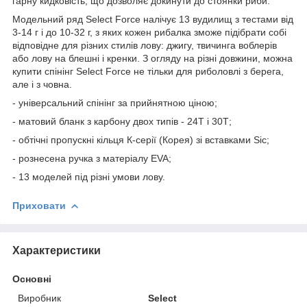
гарну кидковість, що дозволяє докинути до стоянки риби.
Модельний ряд Select Force налічує 13 вудилищ з тестами від
3-14 г і до 10-32 г, з яких кожен рибалка зможе підібрати собі
відповідне для різних стилів лову: джигу, твичинга воблерів
або лову на блешні і кренки. З огляду на різні довжини, можна
купити спінінг Select Force не тільки для риболовлі з берега,
але і з човна.
- універсальний спінінг за прийнятною ціною;
- матовий бланк з карбону двох типів - 24Т і 30Т;
- обтічні пропускні кільця К-серії (Корея) зі вставками Sic;
- рознесена ручка з матеріалу EVA;
- 13 моделей під різні умови лову.
Приховати
Характеристики
Основні
Виробник
Select