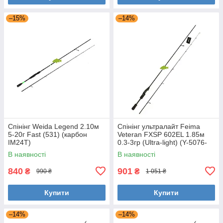
–15%
–14%
Спінінг Weida Legend 2.10м
Спінінг ультралайт Feima
5-20г Fast (531) (карбон
Veteran FXSP 602EL 1.85м
IM24T)
0.3-3гр (Ultra-light) (Y-5076-
185) для мормишинга
В наявності
В наявності
840
901
₴
₴
990 ₴
1 051 ₴
Купити
Купити
–14%
–14%