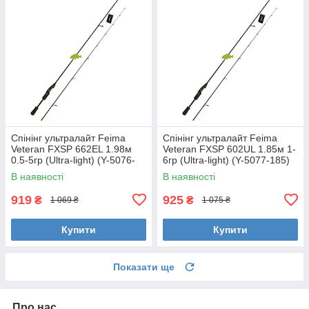
Спінінг ультралайт Feima
Спінінг ультралайт Feima
Veteran FXSP 662EL 1.98м
Veteran FXSP 602UL 1.85м 1-
0.5-5гр (Ultra-light) (Y-5076-
6гр (Ultra-light) (Y-5077-185)
198) для мормишинга
В наявності
В наявності
919
925
₴
₴
1 069 ₴
1 075 ₴
Купити
Купити
Показати ще
Про нас