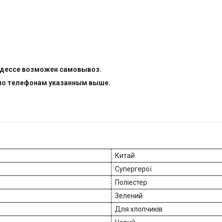
 Одессе возможен самовывоз.
е по телефонам указанным выше.
Китай
Супергерої
Поліестер
Зелений
Для хлопчиків