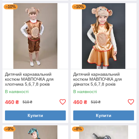
–10%
–10%
Дитячий карнавальний
Дитячий карнавальний
костюм МАВПОЧКА для
костюм МАВПОЧКА для
хлопчика 5,6,7,8 років
дівчаток 5,6,7,8 років
новорічний маскарадний
новорічний маскарадний
В наявності
В наявності
костюм МАВПИ 324
костюм МАВПИ 324
460
460
₴
₴
510 ₴
510 ₴
Купити
Купити
–9%
–8%