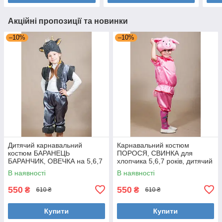
Акційні пропозиції та новинки
–10%
–10%
Дитячий карнавальний
Карнавальний костюм
костюм БАРАНЕЦЬ
ПОРОСЯ, СВИНКА для
БАРАНЧИК, ОВЕЧКА на 5,6,7
хлопчика 5,6,7 років, дитячий
років новорічний
новорічний костюм ХРЮШКА,
В наявності
В наявності
маскарадний костюм 324
ХРЮША 324
550
550
₴
₴
610 ₴
610 ₴
Купити
Купити