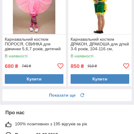
Карнавальний костюм
Карнавальний костюм
ПОРОСЯ, СВИНКА для
ДРАКОН, ДРАКОША для дітей
дівчинки 5,6,7 років, дитячий
3-6 років, 104-116 см,
новорічний костюм ХРЮШКА,
дитячий маскарадний костюм
В наявності
В наявності
ХРЮША 324
Дракончик
680
850
₴
₴
740 ₴
910 ₴
Купити
Купити
Показати ще
Про нас
100% позитивних з 195 відгуків за рік