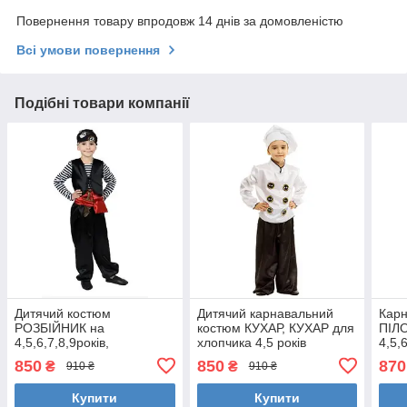
Повернення товару впродовж 14 днів за домовленістю
Всі умови повернення
Подібні товари компанії
Дитячий костюм
Дитячий карнавальний
Карн
РОЗБІЙНИК на
костюм КУХАР, КУХАР для
ПІЛО
4,5,6,7,8,9років,
хлопчика 4,5 років
4,5,
карнавальний костюм
маскарадний костюм
мас
850
850
870
₴
₴
910 ₴
910 ₴
ПІРАТ для хлопчика,
КУХАРЯ, КУХАРЯ
ПІЛ
маскарадний костюм
Купити
Купити