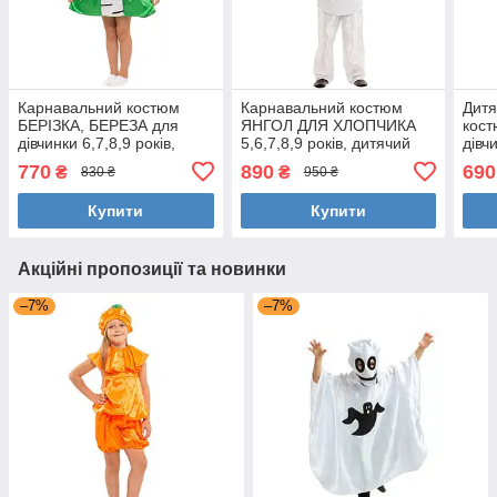
Карнавальний костюм
Карнавальний костюм
Дитя
БЕРІЗКА, БЕРЕЗА для
ЯНГОЛ ДЛЯ ХЛОПЧИКА
кос
дівчинки 6,7,8,9 років,
5,6,7,8,9 років, дитячий
дівч
дитячий маскарадний
маскарадний костюм
ново
770
890
690
₴
₴
830 ₴
950 ₴
костюм БЕРЕЗИ
хлопчика ЯНГОЛА
кос
Купити
Купити
Акційні пропозиції та новинки
–7%
–7%