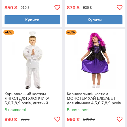
хелловін
850
870
₴
₴
910 ₴
930 ₴
Купити
Купити
–6%
–6%
Карнавальний костюм
Карнавальний костюм
ЯНГОЛ ДЛЯ ХЛОПЧИКА
МОНСТЕР ХАЙ ЕЛІЗАБЕТ
5,6,7,8,9 років, дитячий
для дівчинки 4,5,6,7,8,9 років
маскарадний костюм
дитячий маскарадний костюм
В наявності
В наявності
хлопчика ЯНГОЛА
МОНСТР ХАЙ
890
990
₴
₴
950 ₴
1 050 ₴