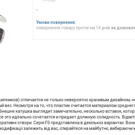
повернення товару протягом 14 днів
за домовл
шипников) отличается не только невероятно красивым дизайном, н
 вес. Несмотря на то, что пластик считается материалом среднего,
 Внешне катушка выглядит замечательно, несколько вставок, кото
всё это идеально сочетается и придает должную солидность. Відмі
оративні отвори. Серія FS представлена в декількох варіантах. Вон
ибір модифікації залежить від вас, спирайтеся на майбутнє, вибираюч