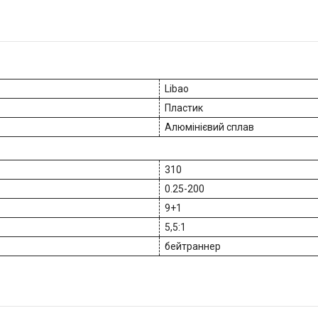
Libao
Пластик
Алюмінієвий сплав
310
0.25-200
9+1
5,5:1
бейтраннер