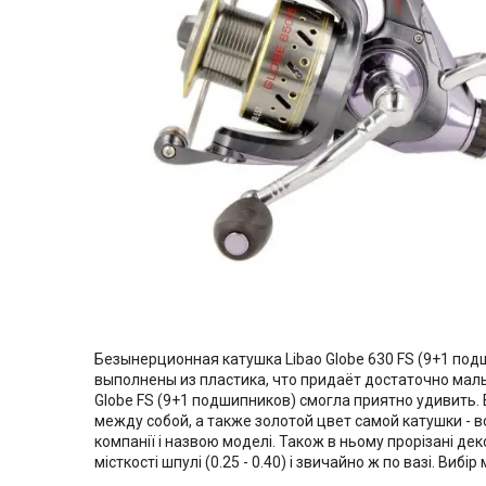
Безынерционная катушка Libao Globe 630 FS (9+1 под
выполнены из пластика, что придаёт достаточно малый
Globe FS (9+1 подшипников) смогла приятно удивить.
между собой, а также золотой цвет самой катушки - 
компанії і назвою моделі. Також в ньому прорізані дек
місткості шпулі (0.25 - 0.40) і звичайно ж по вазі. В