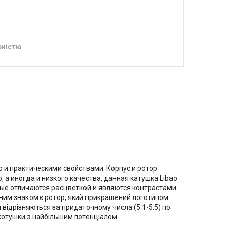
еністю
о и практическими свойствами. Корпус и ротор
 а иногда и низкого качества, данная катушка Libao
рые отличаются расцветкой и являются контрастами
тним знаком є ротор, який прикрашений логотипом
и відрізняються за придаточному числа (5.1-5.5) по
и котушки з найбільшим потенціалом.