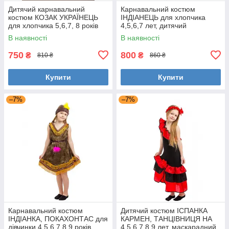
Дитячий карнавальний
Карнавальний костюм
костюм КОЗАК УКРАЇНЕЦЬ
ІНДІАНЕЦЬ для хлопчика
для хлопчика 5,6,7, 8 років
4,5,6,7 лет, дитячий
329
національний костюм
В наявності
В наявності
індіанця
750
800
₴
₴
810 ₴
860 ₴
Купити
Купити
–7%
–7%
Карнавальний костюм
Дитячий костюм ІСПАНКА
ІНДІАНКА, ПОКАХОНТАС для
КАРМЕН, ТАНЦІВНИЦЯ НА
дівчинки 4,5,6,7,8,9 років,
4,5,6,7,8,9 лет, маскарадний