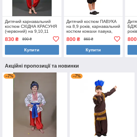
Дитячий карнавальний
Дитячий костюм ПАВУКА
Дит
костюм СХІДНА КРАСУНЯ
на 8,9 років, карнавальний
БДЖІ
(червоний) на 9,10,11
костюм комахи павука,
рокі
років
павучка
кост
830
800
800
₴
₴
890 ₴
860 ₴
Купити
Купити
Акційні пропозиції та новинки
–7%
–7%