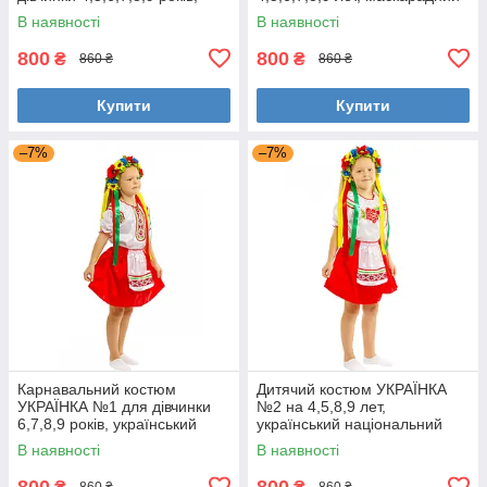
дитячий національний
костюм іспанки Кармен
В наявності
В наявності
костюм ІНДІАНКИ
800
800
₴
₴
860 ₴
860 ₴
Купити
Купити
–7%
–7%
Карнавальний костюм
Дитячий костюм УКРАЇНКА
УКРАЇНКА №1 для дівчинки
№2 на 4,5,8,9 лет,
6,7,8,9 років, український
український національний
національний костюм
костюм УКРАЇНОЧКИ
В наявності
В наявності
УКРАЇНОЧКА
800
800