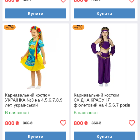
₴
₴
860 ₴
860 ₴
Купити
Купити
–7%
–7%
Карнавальний костюм
Карнавальний костюм
УКРАЇНКА №3 на 4,5,6,7,8,9
СХІДНА КРАСУНЯ
лет, український
фіолетовий на 4,5,6,7 років
національний костюм
дитячий східний костюм для
В наявності
В наявності
УКРАЇНОЧКА
танців
800
800
₴
₴
860 ₴
860 ₴
Купити
Купити