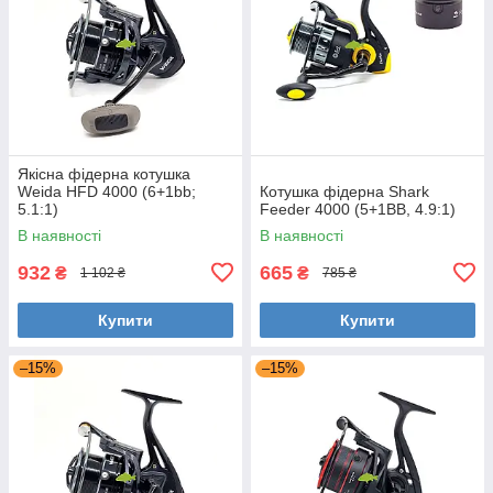
Якісна фідерна котушка
Weida HFD 4000 (6+1bb;
Котушка фідерна Shark
5.1:1)
Feeder 4000 (5+1BB, 4.9:1)
В наявності
В наявності
932
665
₴
₴
1 102 ₴
785 ₴
Купити
Купити
–15%
–15%