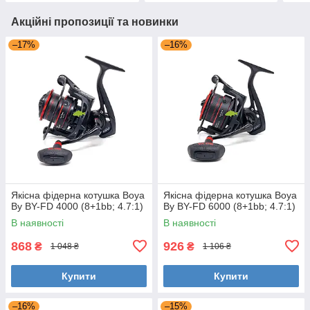
Акційні пропозиції та новинки
–17%
–16%
Якісна фідерна котушка Boya
Якісна фідерна котушка Boya
By BY-FD 4000 (8+1bb; 4.7:1)
By BY-FD 6000 (8+1bb; 4.7:1)
В наявності
В наявності
868
926
₴
₴
1 048 ₴
1 106 ₴
Купити
Купити
–16%
–15%