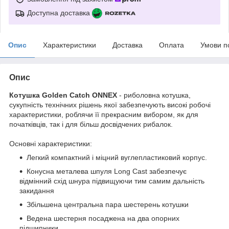
Доступна доставка
Опис
Характеристики
Доставка
Оплата
Умови п
Опис
Котушка Golden Catch ONNEX
- риболовна котушка,
сукупність технічних рішень якої забезпечують високі робочі
характеристики, роблячи її прекрасним вибором, як для
початківців, так і для більш досвідчених рибалок.
Основні характеристики:
Легкий компактний і міцний вуглепластиковий корпус.
Конусна металева шпуля Long Cast забезпечує
відмінний схід шнура підвищуючи тим самим дальність
закидання
Збільшена центральна пара шестерень котушки
Ведена шестерня посаджена на два опорних
підшипники