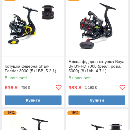
Якісна фідерна котушка Boya
Котушка фідерна Shark
By BY-FD 7000 (реал. розм.
Feeder 3000 (5+1BB, 5.2:1)
5000) (8+1bb; 4.7:1)
В наявності
В наявності
636
983
₴
₴
756 ₴
1 163 ₴
Купити
Купити
–15%
–15%