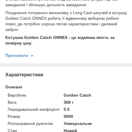
закидання і збільшує дальність закидання.
Поєднання потужного механізму з Long Cast шпулей в котушці
Golden Catch ONNEX робить її відмінному вибором рибної
ловлі, де потрібно хороші тягові характеристики і далекий
заброс
Котушка Golden Catch ONNEX - це відмінна якість за
помірну ціну
.
Приховати
Характеристики
Основні
Виробник
Golden Catch
Вага
368 г
Передавальний коефіцієнт
5.5
Розмір
5000
Розташування рукоятки
Універсальне
Стан
Новий