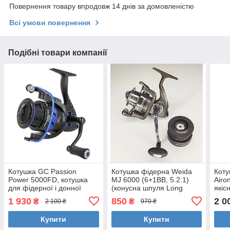
Повернення товару впродовж 14 днів за домовленістю
Всі умови повернення
Подібні товари компанії
Котушка GC Passion
Котушка фідерна Weida
Коту
Power 5000FD, котушка
MJ 6000 (6+1BB, 5.2:1)
Airo
для фідерної і донної
(конусна шпуля Long
якіс
ловлі
Cast)
фіде
1 930
850
2 0
₴
₴
2 100 ₴
970 ₴
Купити
Купити