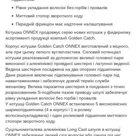
Рівне укладання волосіні без горбів і провалів
Миттєвий стопор зворотного ходу
Передній фрикціон має надточне налаштування
Котушка ONNEX продовжує серію нових котушок у фидерному
асортименті продукції компанії Golden Catch.
Корпус котушки Golden Catch ONNEX виготовлений з міцного,
але при цьому легкого вуглепластика. Силовий потенціал
котушки реалізований за допомогою великої головної пари
виконаної з алюмінієвої провідної шестерні і латунної веденої.
Ведена шестерня посаджена на два опорних підшипники.
Дане рішення виключає підклинування головної пари під
навантаженнями і забезпечує довгий термін служби
механізму. Велика паразитна шестерня в поєднанні з точно
розрахованним S-подібним пазом приводу шпулі забезпечує
рівну укладання волосіні без горбів і провалів.
У котушці Golden Catch ONNEX встановлено 5 високоякісних
шарикопідшипника (4 в корпусі і 1 в ролику
волосіньоукладувача) і один роликовий підшипник миттєвого
стопори зворотного ходу.
Суцільнометалева алюмінієва Long Cast шпуля в котушці
ONNEX забезпечує легкий схід волосіні або шнура під час