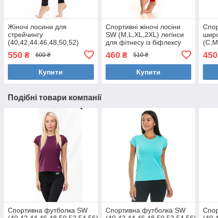
Жіночі лосини для
Спортивні жіночі лосіни
Спор
стрейчингу
SW (M,L,XL,2XL) легінси
шир
(40,42,44,46,48,50,52)
для фітнесу із біфлексу
(С,М
жіночі легінси для фітнесу
легі
550
460
450
₴
₴
600 ₴
510 ₴
і йоги з бифлекса
биф
ЧЕРВОНІ
Купити
Купити
Подібні товари компанії
Спортивна футболка SW
Спортивна футболка SW
Спо
(40,42,44,46,48,50,52,54,56)
(40,42,44,46,48,50,52,54,56)
(40,