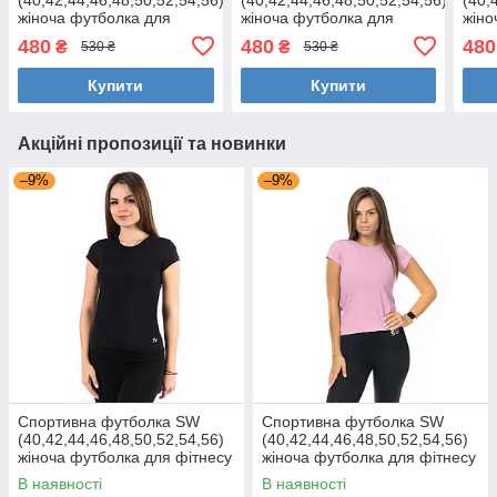
жіноча футболка для
жіноча футболка для
жіно
фітнесу та спорту великі
фітнесу та спорту великі
фітн
480
480
480
₴
₴
530 ₴
530 ₴
розміри МАРСАЛА
розміри МЯТА
роз
Купити
Купити
Акційні пропозиції та новинки
–9%
–9%
Спортивна футболка SW
Спортивна футболка SW
(40,42,44,46,48,50,52,54,56)
(40,42,44,46,48,50,52,54,56)
жіноча футболка для фітнесу
жіноча футболка для фітнесу
та спорту великі розміри
та спорту великі розміри
В наявності
В наявності
ЧОРНА
ПУДРА