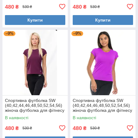
480
480
₴
₴
530 ₴
530 ₴
Купити
Купити
–9%
–9%
Спортивна футболка SW
Спортивна футболка SW
(40,42,44,46,48,50,52,54,56)
(40,42,44,46,48,50,52,54,56)
жіноча футболка для фітнесу
жіноча футболка для фітнесу
та спорту великі розміри
та спорту великі розміри
В наявності
В наявності
МАРСАЛА
ФУКСІЯ
480
480
₴
₴
530 ₴
530 ₴