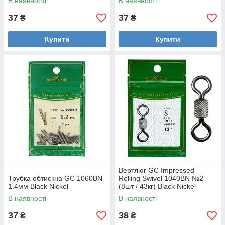
В наявності
В наявності
37
37
₴
₴
Купити
Купити
Вертлюг GC Impressed
Трубка обтискна GC 1060BN
Rolling Swivel 1040BN №2
1.4мм Black Nickel
(8шт / 43кг) Black Nickel
В наявності
В наявності
37
38
₴
₴