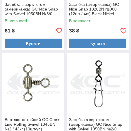
Застібка з вертлюгом
Застібка (американка) GC
(американка) GC Nice Snap
Nice Snap 1020BN №000
with Swivel 1050BN №3/0
(12шт / 4кг) Black Nickel
(4шт / 50кг) Black Nickel
В наявності
В наявності
61
38
₴
₴
Купити
Купити
Вертлюг потрійний GC Cross-
Застібка з вертлюгом
Line Rolling Swivel 1045BN
(американка) GC Nice Snap
№2 / 43кг (10шт/уп)
with Swivel 1050BN №2/0