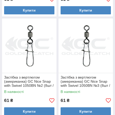
Купити
Купити
Застібка з вертлюгом
Застібка з вертлюгом
(американка) GC Nice Snap
(американка) GC Nice Snap
with Swivel 1050BN №2 (8шт /
with Swivel 1050BN №3 (8шт /
30кг) Black Nickel
30кг) Black Nickel
В наявності
В наявності
61
61
₴
₴
Купити
Купити