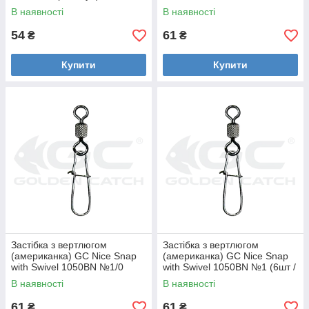
(4шт / 40кг) Black Nickel
В наявності
В наявності
54
61
₴
₴
Купити
Купити
Застібка з вертлюгом
Застібка з вертлюгом
(американка) GC Nice Snap
(американка) GC Nice Snap
with Swivel 1050BN №1/0
with Swivel 1050BN №1 (6шт /
(6шт / 35кг) Black Nickel
35кг) Black Nickel
В наявності
В наявності
61
61
₴
₴