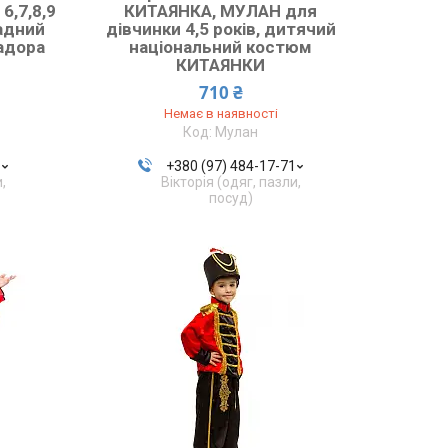
6,7,8,9
КИТАЯНКА, МУЛАН для
адний
дівчинки 4,5 років, дитячий
адора
національний костюм
КИТАЯНКИ
710 ₴
Немає в наявності
Мулан
1
+380 (97) 484-17-71
и,
Вікторія (одяг, пазли,
посуд)