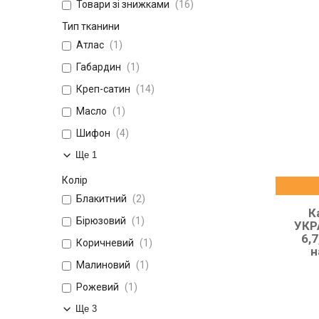
Товари зі знижками
16
Тип тканини
Атлас
1
Габардин
1
Креп-сатин
14
Масло
1
Шифон
4
Ще 1
Колір
Блакитний
2
К
Бірюзовий
1
УКР
6,7
Коричневий
1
н
Малиновий
1
Рожевий
1
Ще 3