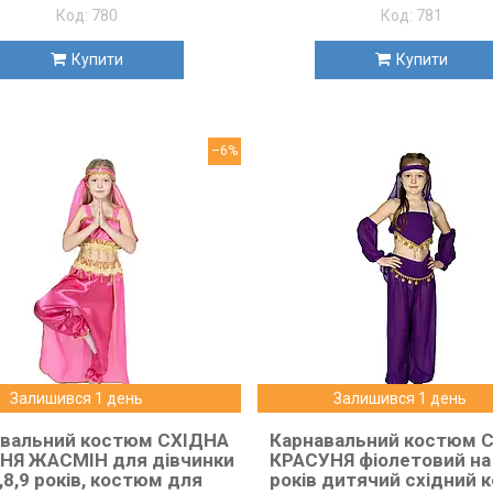
780
781
Купити
Купити
–6%
Залишився 1 день
Залишився 1 день
авальний костюм СХІДНА
Карнавальний костюм 
НЯ ЖАСМІН для дівчинки
КРАСУНЯ фіолетовий на 
,8,9 років, костюм для
років дитячий східний 