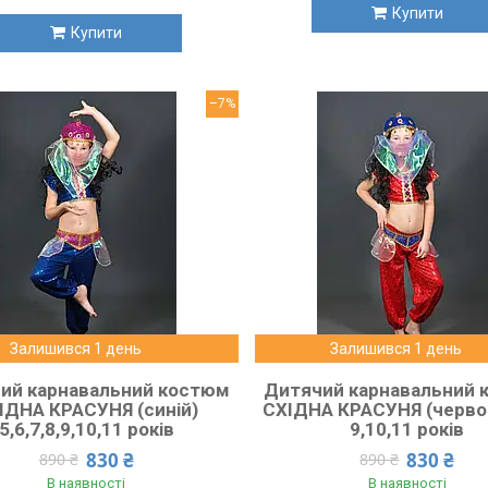
Купити
Купити
–7%
Залишився 1 день
Залишився 1 день
ий карнавальний костюм
Дитячий карнавальний 
ІДНА КРАСУНЯ (синій)
СХІДНА КРАСУНЯ (черво
5,6,7,8,9,10,11 років
9,10,11 років
830 ₴
830 ₴
890 ₴
890 ₴
В наявності
В наявності