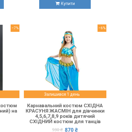
Купити
–7%
–6%
Залишився 1 день
костюм
Карнавальний костюм СХІДНА
ний) на
КРАСУНЯ ЖАСМІН для дівчинки
4,5,6,7,8,9 років дитячий
СХІДНИЙ костюм для танців
870 ₴
930 ₴