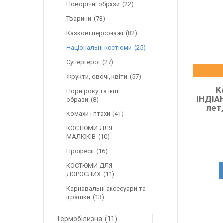
Новорічні образи
22
Тварини
73
Казкові персонажі
82
Національні костюми
25
Супергерої
27
Фрукти, овочі, квіти
57
К
Пори року та інші
ІНДІАН
образи
8
лет
Комахи і птахи
41
КОСТЮМИ ДЛЯ
МАЛЮКІВ
10
Професії
16
КОСТЮМИ ДЛЯ
ДОРОСЛИХ
11
Карнавальні аксесуари та
іграшки
13
Термобілизна
11