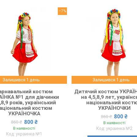
–7%
Залишився 1 день
Залишився 1 день
арнавальний костюм
Дитячий костюм УКРАЇ
АЇНКА №1 для дівчинки
на 4,5,8,9 лет, україн
,8,9 років, український
національний кост
аціональний костюм
УКРАЇНОЧКИ
УКРАЇНОЧКА
800 ₴
860 ₴
800 ₴
860 ₴
В наявності
В наявності
украинка №2
украинка №1