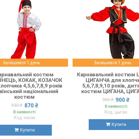
Залишився 1 день
Залишився 1 день
арнавальний костюм
Карнавальний костюм 
ЇНЕЦЬ, КОКАК, КОЗАЧОК
ЦИГАНЧА для хлопч
лопчика 4,5,6,7,8,9 років
5,6,7,8,9,10 років, ди
аїнський національний
костюм ЦИГАНА, ЦИГ
костюм
900 ₴
960 ₴
870 ₴
930 ₴
В наявності
В наявності
цыган
казак
Купити
Купити