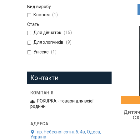
Вид виробу
Костюм
1
Стать
Для дівчаток
15
Для хлопчиків
9
Унісекс
1
Контакти
POKUPKA - товари для всієї
родини
Дитяч
СХ
пр. Небесної сотні, б. 4в, Одеса,
Україна