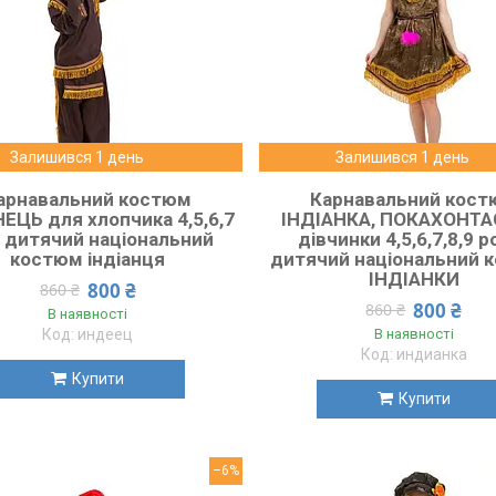
Залишився 1 день
Залишився 1 день
арнавальний костюм
Карнавальний кос
ЕЦЬ для хлопчика 4,5,6,7
ІНДІАНКА, ПОКАХОНТА
, дитячий національний
дівчинки 4,5,6,7,8,9 ро
костюм індіанця
дитячий національний 
ІНДІАНКИ
800 ₴
860 ₴
800 ₴
860 ₴
В наявності
индеец
В наявності
индианка
Купити
Купити
–6%