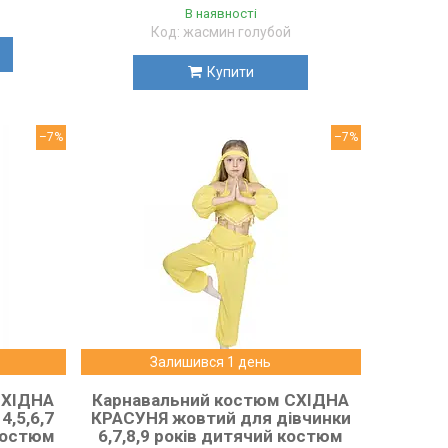
В наявності
жасмин голубой
Купити
–7%
–7%
Залишився 1 день
СХІДНА
Карнавальний костюм СХІДНА
4,5,6,7
КРАСУНЯ жовтий для дівчинки
костюм
6,7,8,9 років дитячий костюм