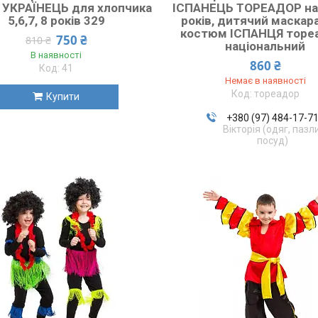
 УКРАЇНЕЦЬ для хлопчика
ІСПАНЕЦЬ ТОРЕАДОР на 
5,6,7, 8 років 329
років, дитячий маскар
костюм ІСПАНЦЯ торе
750 ₴
810 ₴
національний
В наявності
860 ₴
41
Немає в наявності
тореадор
Купити
+380 (97) 484-17-7
Вікторія (одяг, пазл
посуд)