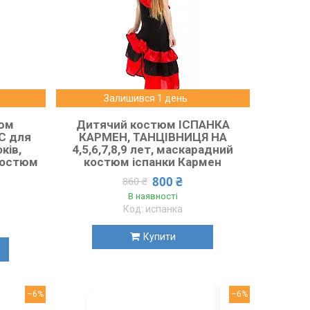
Залишився 1 день
тюм
Дитячий костюм ІСПАНКА
С для
КАРМЕН, ТАНЦІВНИЦЯ НА
ків,
4,5,6,7,8,9 лет, маскарадний
костюм
костюм іспанки Кармен
800 ₴
860 ₴
В наявності
испанка
Купити
–6%
–6%