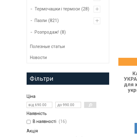
Термочашки і термоси
28
Пазли
821
Розпродаж!
8
Полезные статьи
Новости
К
Фільтри
УКРА
для х
укр
Ціна
Наявність
В наявності
16
Акція