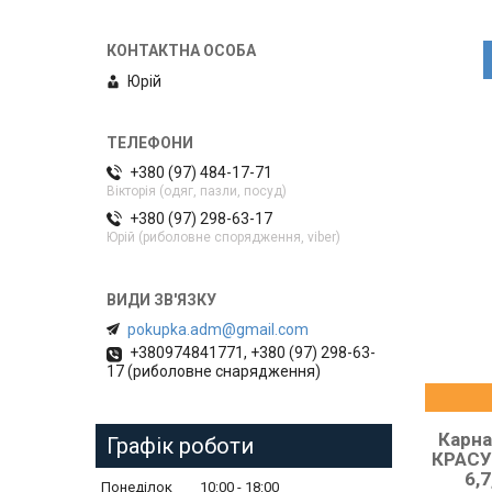
Юрій
+380 (97) 484-17-71
Вікторія (одяг, пазли, посуд)
+380 (97) 298-63-17
Юрій (риболовне спорядження, viber)
pokupka.adm@gmail.com
+380974841771, +380 (97) 298-63-
17 (риболовне снарядження)
Карн
Графік роботи
КРАСУ
6,7
Понеділок
10:00
18:00