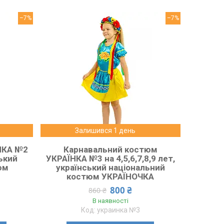
–7%
–7%
Залишився 1 день
НКА №2
Карнавальний костюм
ський
УКРАЇНКА №3 на 4,5,6,7,8,9 лет,
юм
український національний
костюм УКРАЇНОЧКА
800 ₴
860 ₴
В наявності
украинка №3