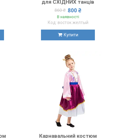
для СХІДНИХ танців
800 ₴
860 ₴
В наявності
восток желтый
Купити
тюм
Карнавальний костюм