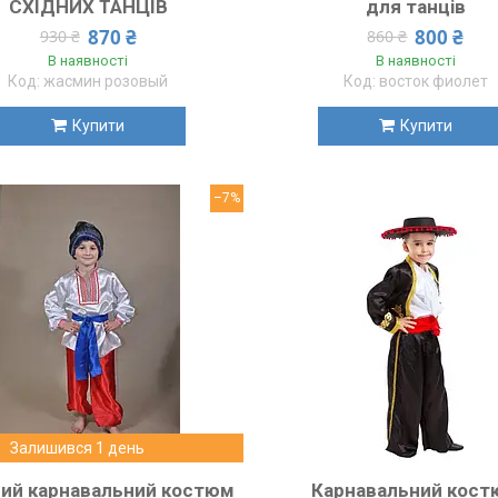
СХІДНИХ ТАНЦІВ
для танців
870 ₴
800 ₴
930 ₴
860 ₴
В наявності
В наявності
жасмин розовый
восток фиолет
Купити
Купити
–7%
Залишився 1 день
ий карнавальний костюм
Карнавальний кос