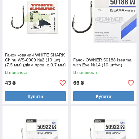
Гачок кований WHITE SHARK
Chinu WS-0009 №2 (10 шт)
Гачок OWNER 50188 Iseama
(7.5 мм) (діам.пров. ⌀ 0.7 мм)
with Eye №14 (10 шт/уп)
В наявності
В наявності
43
66
₴
₴
Купити
Купити