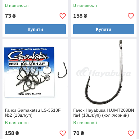
В наявності
В наявності
73
158
₴
₴
Купити
Купити
Гачки Gamakatsu LS-3513F
Гачок Hayabusa H.UMT209BN
№2 (13шт/уп)
№4 (10шт/уп) (кол.:чорний)
В наявності
В наявності
158
70
₴
₴