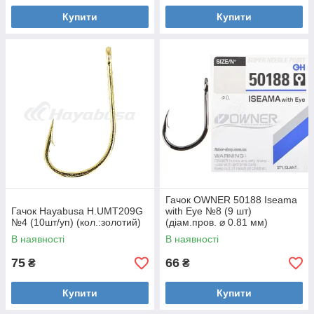
Купити
Купити
Гачок OWNER 50188 Iseama
Гачок Hayabusa H.UMT209G
with Eye №8 (9 шт)
№4 (10шт/уп) (кол.:золотий)
(діам.пров. ⌀ 0.81 мм)
В наявності
В наявності
75
66
₴
₴
Купити
Купити