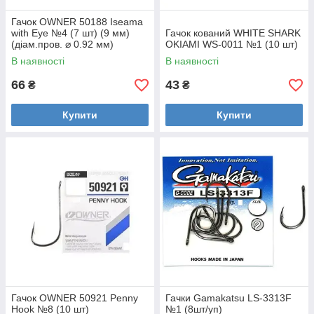
Гачок OWNER 50188 Iseama
with Eye №4 (7 шт) (9 мм)
Гачок кований WHITE SHARK
(діам.пров. ⌀ 0.92 мм)
OKIAMI WS-0011 №1 (10 шт)
В наявності
В наявності
66
43
₴
₴
Купити
Купити
Гачок OWNER 50921 Penny
Гачки Gamakatsu LS-3313F
Hook №8 (10 шт)
№1 (8шт/уп)