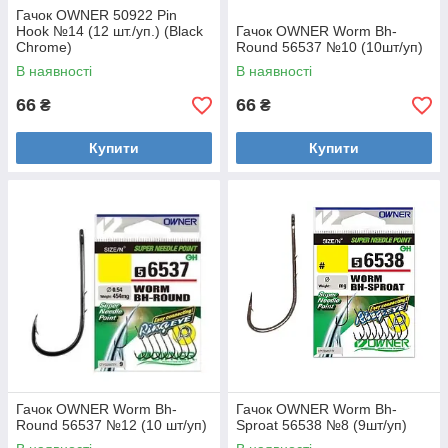
Гачок OWNER 50922 Pin
Hook №14 (12 шт./уп.) (Black
Гачок OWNER Worm Bh-
Chrome)
Round 56537 №10 (10шт/уп)
В наявності
В наявності
66
66
₴
₴
Купити
Купити
Гачок OWNER Worm Bh-
Гачок OWNER Worm Bh-
Round 56537 №12 (10 шт/уп)
Sproat 56538 №8 (9шт/уп)