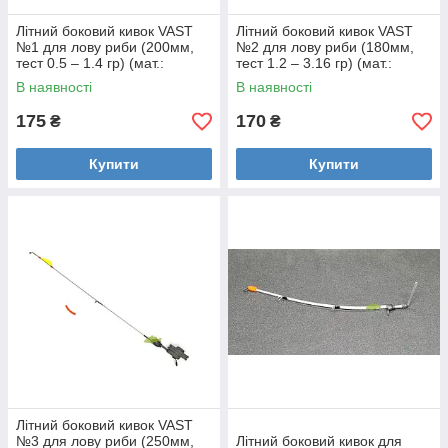
Літний боковий кивок VAST
Літний боковий кивок VAST
№1 для лову риби (200мм,
№2 для лову риби (180мм,
тест 0.5 – 1.4 гр) (мат.:
тест 1.2 – 3.16 гр) (мат.:
метал)
лавсан)
В наявності
В наявності
175
170
₴
₴
Купити
Купити
Літний боковий кивок VAST
№3 для лову риби (250мм,
Літний боковий кивок для