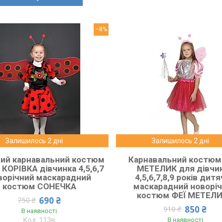
–8%
Залишилось 2 дні
Залишилось 2 дні
ий карнавальний костюм
Карнавальний костюм
КОРІВКА дівчинка 4,5,6,7
МЕТЕЛИК для дівчи
ворічний маскарадний
4,5,6,7,8,9 років дит
костюм СОНЕЧКА
маскарадний новорі
костюм ФЕЇ МЕТЕЛ
690 ₴
750 ₴
850 ₴
910 ₴
В наявності
113в
В наявності