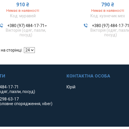
910 ₴
790 ₴
Немає в наявності
Немає в наявності
муравей
кузнечик мех
+380 (97) 484-17-71
+380 (97) 484-17-7
Вікторія (одяг, пазли,
Вікторія (одяг, пазл
посуд)
посуд)
 484-17-71
Юрій
одяг, пазли, посуд)
 298-63-17
оловне спорядження, viber)