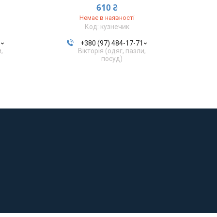
610 ₴
Немає в наявності
кузнечик
1
+380 (97) 484-17-71
и,
Вікторія (одяг, пазли,
посуд)