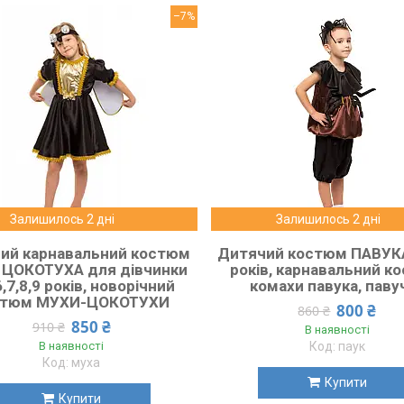
–7%
Залишилось 2 дні
Залишилось 2 дні
ий карнавальний костюм
Дитячий костюм ПАВУКА
ЦОКОТУХА для дівчинки
років, карнавальний к
6,7,8,9 років, новорічний
комахи павука, паву
стюм МУХИ-ЦОКОТУХИ
800 ₴
860 ₴
850 ₴
910 ₴
В наявності
В наявності
паук
муха
Купити
Купити