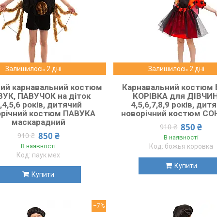
Залишилось 2 дні
Залишилось 2 дні
ий карнавальний костюм
Карнавальний костюм
УК, ПАВУЧОК на діток
КОРІВКА для ДІВЧИ
,4,5,6 років, дитячий
4,5,6,7,8,9 років, дит
орічний костюм ПАВУКА
новорічний костюм С
маскарадний
850 ₴
910 ₴
850 ₴
910 ₴
В наявності
В наявності
божья коровка
паук мех
Купити
Купити
–7%