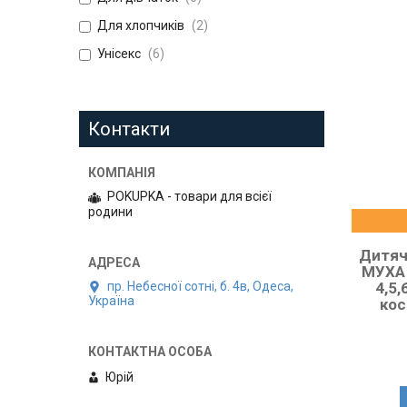
Для хлопчиків
2
Унісекс
6
Контакти
POKUPKA - товари для всієї
родини
Дитяч
МУХА 
пр. Небесної сотні, б. 4в, Одеса,
4,5,
Україна
ко
Юрій