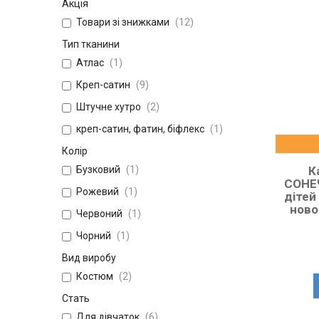
Акція
Товари зі знижками
12
Тип тканини
Атлас
1
Креп-сатин
9
Штучне хутро
2
креп-сатин, фатин, біфлекс
1
Колір
К
Бузковий
1
СОНЕ
Рожевий
1
дітей 
ново
Червоний
1
Чорний
1
Вид виробу
Костюм
2
Стать
Для дівчаток
6