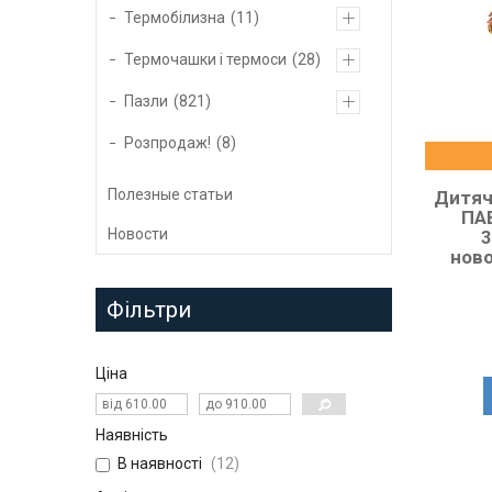
Термобілизна
11
Термочашки і термоси
28
Пазли
821
Розпродаж!
8
Полезные статьи
Дитяч
ПАВ
Новости
3
нов
Фільтри
Ціна
Наявність
В наявності
12