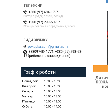
+380 (97) 484-17-71
Вікторія (одяг, пазли, посуд)
+380 (97) 298-63-17
Юрій (риболовне спорядження, viber)
pokupka.adm@gmail.com
+380974841771, +380 (97) 298-63-
17 (риболовне снарядження)
Графік роботи
Дитяч
Понеділок
10:00
18:00
БОЖА 
но
Вівторок
10:00
18:00
Середа
10:00
18:00
Четвер
10:00
18:00
Пʼятниця
10:00
18:00
Субота
10:00
14:00