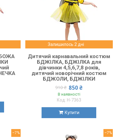
Залишилось 2 дні
 БОЖА
Дитячий карнавальний костюм
НКИ
БДЖІЛКА, БДЖІЛКА для
ячий
дівчинки 4,5,6,7,8 років,
ОНЕЧКА
дитячий новорічний костюм
БДЖОЛИ, БДЖІЛКИ
850 ₴
910 ₴
В наявності
H-7363
Купити
–7%
–7%