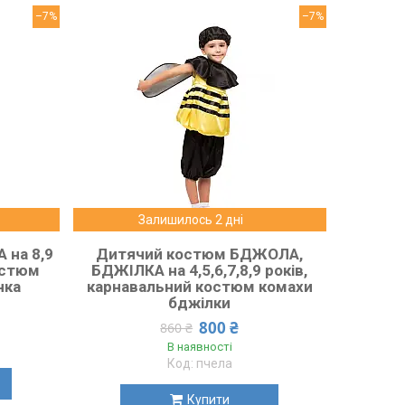
–7%
–7%
Залишилось 2 дні
 на 8,9
Дитячий костюм БДЖОЛА,
остюм
БДЖІЛКА на 4,5,6,7,8,9 років,
чка
карнавальний костюм комахи
бджілки
800 ₴
860 ₴
В наявності
пчела
Купити