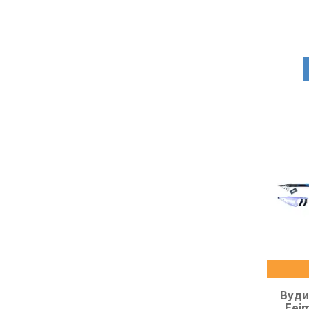
Вуди
Fei