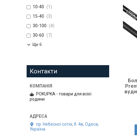
10-40
1
15-40
3
30-100
4
30-60
7
Ще 6
Контакти
Бол
Prem
вуди
POKUPKA - товари для всієї
родини
пр. Небесної сотні, б. 4в, Одеса,
Україна