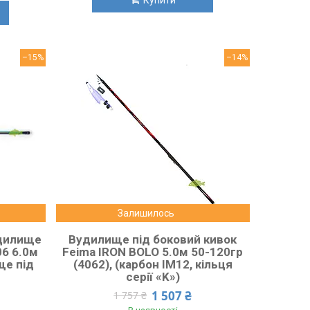
–15%
–14%
Залишилось
удилище
Вудилище під боковий кивок
06 6.0м
Feima IRON BOLO 5.0м 50-120гр
ще під
(4062), (карбон IM12, кільця
серії «K»)
1 507 ₴
1 757 ₴