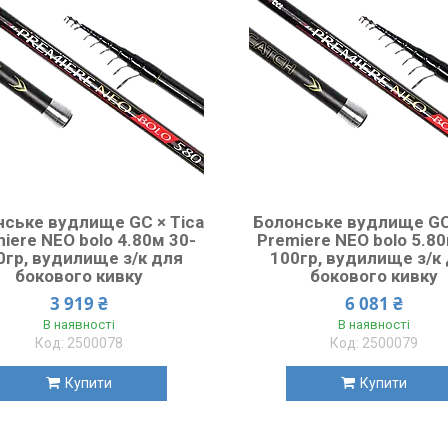
нське вудлище GC × Tica
Болонське вудлище GC
iere NEO bolo 4.80м 30-
Premiere NEO bolo 5.80
0гр, вудилище з/к для
100гр, вудилище з/к
бокового кивку
бокового кивку
3 919 ₴
6 081 ₴
В наявності
В наявності
2500078
2500079
Купити
Купити