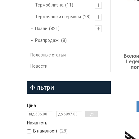
Термобілизна
11
Термочашки і термоси
28
Пазли
821
Розпродаж!
8
Полезные статьи
Болон
Legen
Новости
по
Фільтри
Ціна
Наявність
В наявності
28