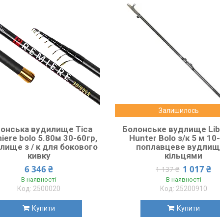
Залишилось
онська вудилище Tica
Болонське вудлище Lib
iere bolo 5.80м 30-60гр,
Hunter Bolo з/к 5 м 10-
лище з / к для бокового
поплавцеве вудлищ
кивку
кільцями
6 346 ₴
1 017 ₴
1 137 ₴
В наявності
В наявності
2500020
25200910
Купити
Купити