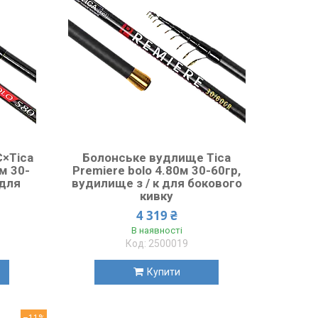
×Tica
Болонське вудлище Tica
м 30-
Premiere bolo 4.80м 30-60гр,
 для
вудилище з / к для бокового
кивку
4 319 ₴
В наявності
2500019
Купити
–11%