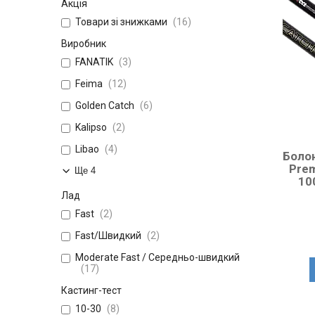
Акція
Товари зі знижками
16
Виробник
FANATIK
3
Feima
12
Golden Catch
6
Kalipso
2
Libao
4
Боло
Prem
Ще 4
10
Лад
Fast
2
Fast/Швидкий
2
Moderate Fast / Середньо-швидкий
17
Кастинг-тест
10-30
8