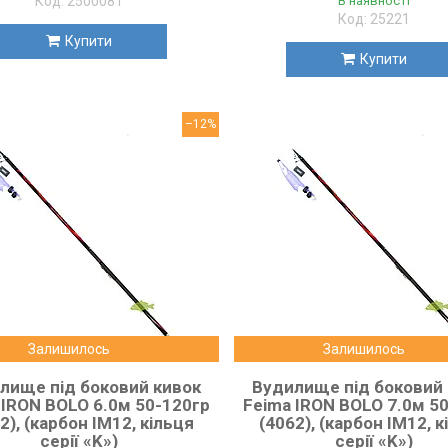
2500081
В наявності
25221
Купити
Купити
–12%
Залишилось
Залишилось
лище під боковий кивок
Вудилище під боковий
 IRON BOLO 6.0м 50-120гр
Feima IRON BOLO 7.0м 5
2), (карбон IM12, кільця
(4062), (карбон IM12, к
серії «K»)
серії «K»)