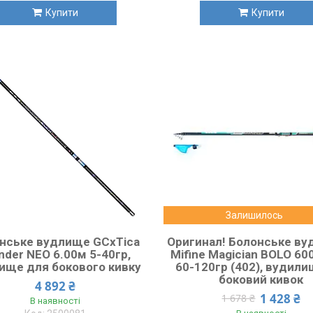
Купити
Купити
Залишилось
нське вудлище GCxTica
Оригинал! Болонське в
der NEO 6.00м 5-40гр,
Mifine Magician BOLO 60
ище для бокового кивку
60-120гр (402), вудили
боковий кивок
4 892 ₴
1 428 ₴
1 678 ₴
В наявності