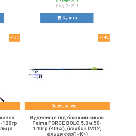
В наявності
25290
Купити
–10%
–14%
Залишилось
 кивок
Вудилище під боковий кивок
0-120гр
Feima FORCE BOLO 5.0м 50-
ільця
140гр (4063), (карбон IM12,
кільця серії «K»)