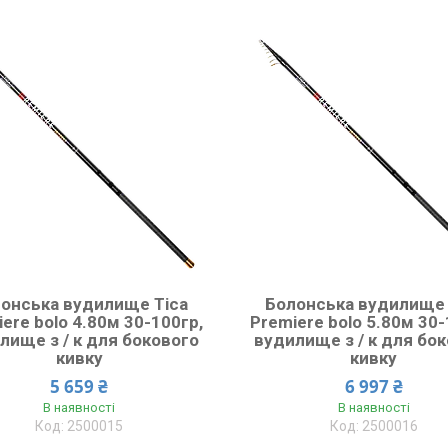
онська вудилище Tica
Болонська вудилище 
ere bolo 4.80м 30-100гр,
Premiere bolo 5.80м 30-
лище з / к для бокового
вудилище з / к для бо
кивку
кивку
5 659 ₴
6 997 ₴
В наявності
В наявності
2500015
2500016