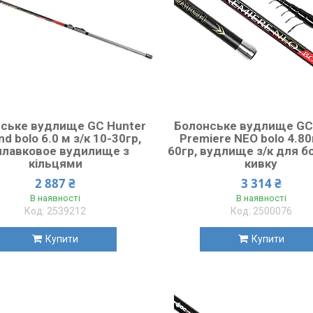
ське вудлище GC Hunter
Болонське вудлище GC 
d bolo 6.0 м з/к 10-30гр,
Premiere NEO bolo 4.80
плавковое вудилище з
60гр, вудлище з/к для б
кільцями
кивку
2 887 ₴
3 314 ₴
В наявності
В наявності
2539212
2500076
Купити
Купити