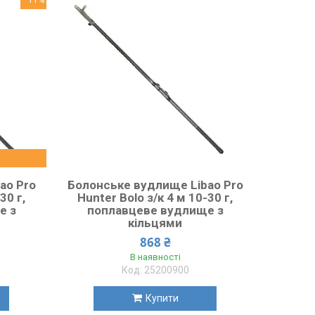
ao Pro
Болонське вудлище Libao Pro
30 г,
Hunter Bolo з/к 4 м 10-30 г,
е з
поплавцеве вудлище з
кільцями
868 ₴
В наявності
25200900
Купити