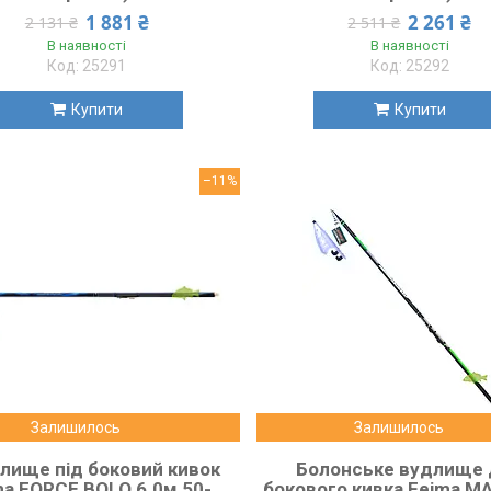
1 881 ₴
2 261 ₴
2 131 ₴
2 511 ₴
В наявності
В наявності
25291
25292
Купити
Купити
–11%
Залишилось
Залишилось
лище під боковий кивок
Болонське вудлище 
ma FORCE BOLO 6.0м 50-
бокового кивка Feima M