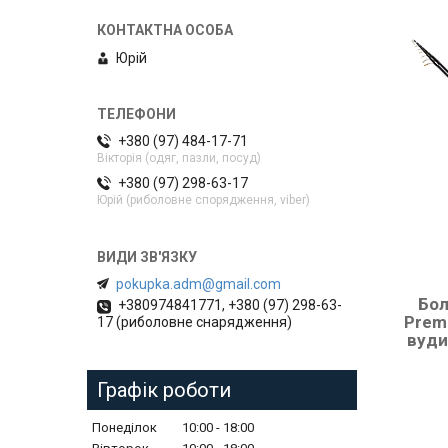
Юрій
+380 (97) 484-17-71
Вікторія (одяг, пазли, посуд)
+380 (97) 298-63-17
Юрій (риболовне спорядження, viber)
pokupka.adm@gmail.com
Бол
+380974841771, +380 (97) 298-63-
Premi
17 (риболовне снарядження)
вуди
Графік роботи
Понеділок
10:00
18:00