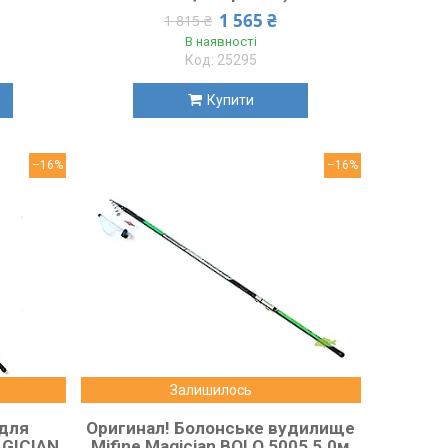
1 565 ₴
1 815 ₴
В наявності
25295
Купити
–16%
–16%
Залишилось
для
Оригинал! Болонське вудилище
AGICIAN
Mifine Magician BOLO 5005 5.0м