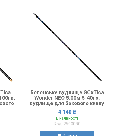
Tica
Болонське вудлище GCxTica
100гр,
Wonder NEO 5.00м 5-40гр,
кового
вудлище для бокового кивку
4 140 ₴
В наявності
2500080
Купити