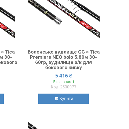
× Tica
Болонське вудлище GC × Tica
м 30-
Premiere NEO bolo 5.80м 30-
окового
60гр, вудилище з/к для
бокового кивку
5 416 ₴
В наявності
2500077
Купити