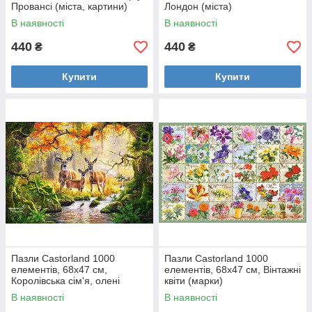
Провансі (міста, картини)
Лондон (міста)
В наявності
В наявності
440
440
₴
₴
Купити
Купити
Пазли Castorland 1000
Пазли Castorland 1000
елементів, 68х47 см,
елементів, 68х47 см, Вінтажні
Королівська сім'я, олені
квіти (марки)
(тварини)
В наявності
В наявності