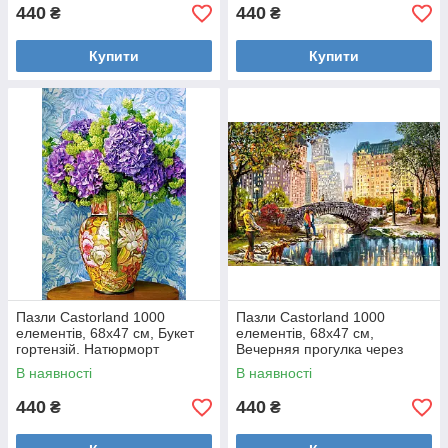
440
440
₴
₴
Купити
Купити
Пазли Castorland 1000
Пазли Castorland 1000
елементів, 68х47 см, Букет
елементів, 68х47 см,
гортензій. Натюрморт
Вечерняя прогулка через
Центральний парк
В наявності
В наявності
440
440
₴
₴