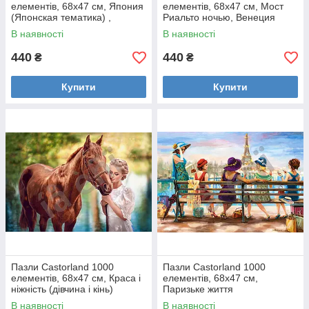
елементів, 68х47 см, Япония
елементів, 68х47 см, Мост
(Японская тематика) ,
Риальто ночью, Венеция
(города),
В наявності
В наявності
440
440
₴
₴
Купити
Купити
Пазли Castorland 1000
Пазли Castorland 1000
елементів, 68х47 см, Краса і
елементів, 68х47 см,
ніжність (дівчина і кінь)
Паризьке життя
В наявності
В наявності