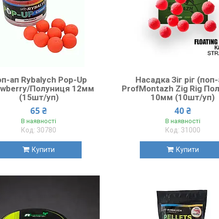
п-ап Rybalych Pop-Up
Насадка Зіг ріг (поп-
awberry/Полуниця 12мм
ProfMontazh Zig Rig По
(15шт/уп)
10мм (10шт/уп)
65 ₴
40 ₴
В наявності
В наявності
30780
31000
Купити
Купити