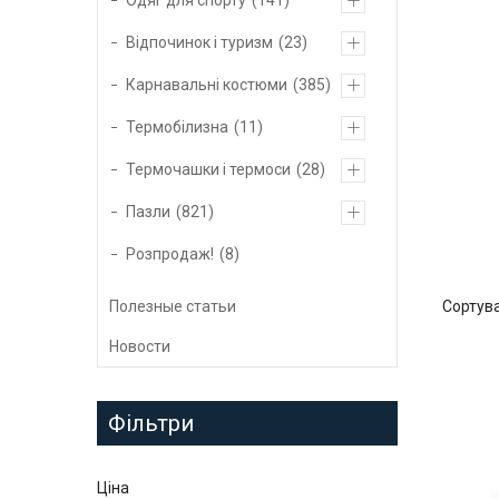
Одяг для спорту
141
Відпочинок і туризм
23
Карнавальні костюми
385
Термобілизна
11
Термочашки і термоси
28
Пазли
821
Розпродаж!
8
Полезные статьи
Новости
Фільтри
Ціна