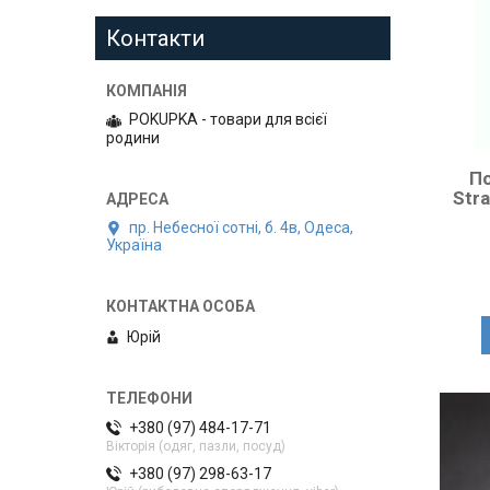
Контакти
POKUPKA - товари для всієї
родини
По
Str
пр. Небесної сотні, б. 4в, Одеса,
Україна
Юрій
+380 (97) 484-17-71
Вікторія (одяг, пазли, посуд)
+380 (97) 298-63-17