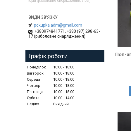
Юрій (риболовне спорядження, viber)
pokupka.adm@gmail.com
+380974841771, +380 (97) 298-63-
17 (риболовне снарядження)
Поп-а
Графік роботи
Понеділок
10:00
18:00
Вівторок
10:00
18:00
Середа
10:00
18:00
Четвер
10:00
18:00
Пʼятниця
10:00
18:00
Субота
10:00
14:00
Неділя
Вихідний