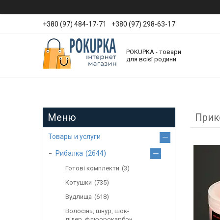
+380 (97) 484-17-71
+380 (97) 298-63-17
POKUPKA - товари
для всієї родини
Прик
Товары и услуги
Рибалка
2644
Готові комплекти
3
Котушки
735
Вудлища
618
Волосінь, шнур, шок-
лідер, флюорокарбон,