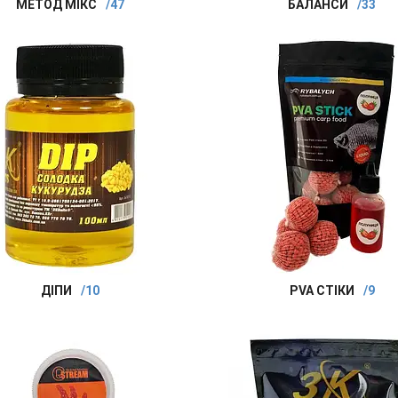
МЕТОД МІКС
47
БАЛАНСИ
33
ДІПИ
10
PVA СТІКИ
9