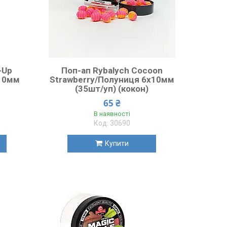
-Up
Поп-ап Rybalych Cocoon
 10мм
Strawberry/Полуниця 6х10мм
(35шт/уп) (кокон)
65 ₴
В наявності
30690
Купити