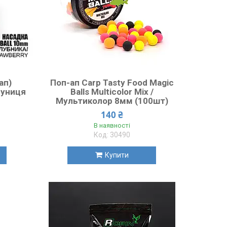
ап)
Поп-ап Carp Tasty Food Magic
луниця
Balls Multicolor Mix /
Мультиколор 8мм (100шт)
140 ₴
В наявності
30490
Купити