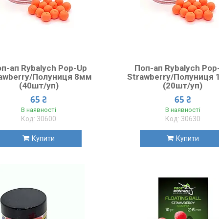
п-ап Rybalych Pop-Up
Поп-ап Rybalych Pop
awberry/Полуниця 8мм
Strawberry/Полуниця
(40шт/уп)
(20шт/уп)
65 ₴
65 ₴
В наявності
В наявності
30600
30630
Купити
Купити