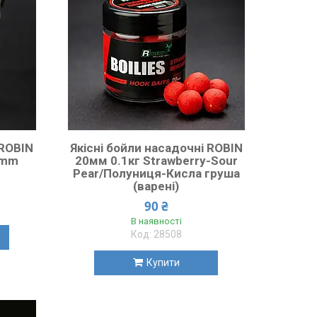
ROBIN
Якісні бойли насадочні ROBIN
0mm
20мм 0.1кг Strawberry-Sour
Pear/Полуниця-Кисла груша
(варені)
90 ₴
В наявності
28508
Купити