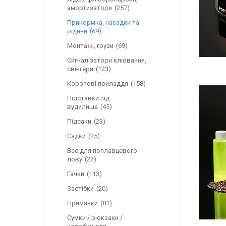
амортизатори
257
Прикормка, насадки та
рідини
69
Монтажі, грузи
69
Сигналізатори клювання,
свінгери
123
Коропові приладдя
158
Підставки під
вудилища
45
Підсаки
23
Садки
25
Все для поплавцевого
лову
23
Гачки
113
Застібки
20
Приманки
81
Сумки / рюкзаки /