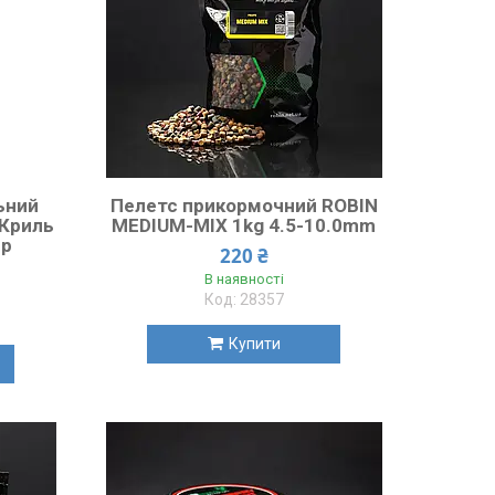
ьний
Пелетс прикормочний ROBIN
/ Криль
MEDIUM-MIX 1kg 4.5-10.0mm
гр
220 ₴
В наявності
28357
Купити