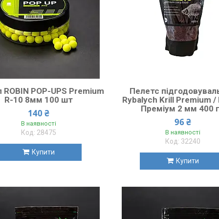
п ROBIN POP-UPS Premium
Пелетс підгодовувал
R-10 8мм 100 шт
Rybalych Krill Premium 
Преміум 2 мм 400 
140 ₴
96 ₴
В наявності
28475
В наявності
32240
Купити
Купити