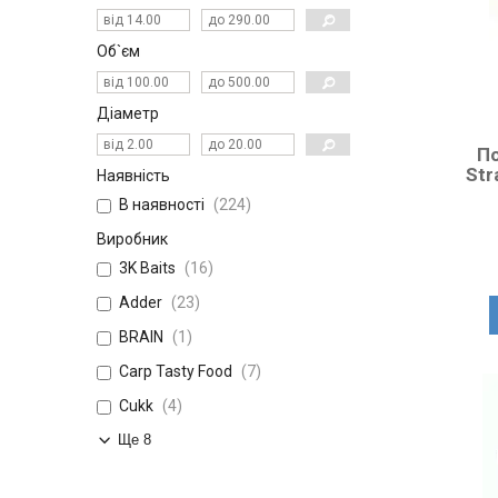
Об`єм
Діаметр
По
Str
Наявність
В наявності
224
Виробник
3K Baits
16
Adder
23
BRAIN
1
Carp Tasty Food
7
Cukk
4
Ще 8